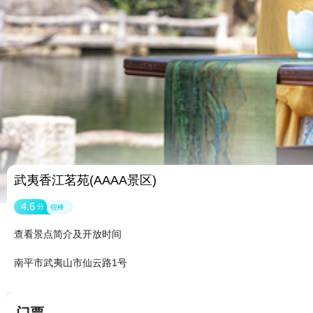
武夷香江茗苑(AAAA景区)
4.6
分
很棒
查看景点简介及开放时间
南平市武夷山市仙云路1号