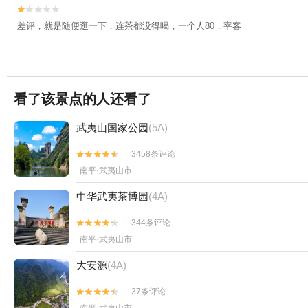


差评，就是随便逛一下，连茶都没得喝，一个人80，宰客
看了该景点的人还看了
武夷山国家公园
(5A)
3458条评论


南平·武夷山市
中华武夷茶博园
(4A)
344条评论


南平·武夷山市
大安源
(4A)
37条评论

