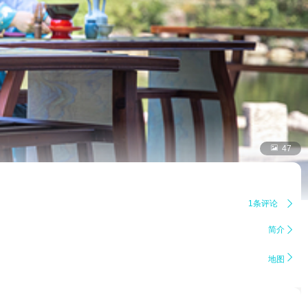

47
1条评论

简介


地图