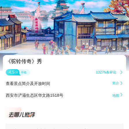


143
《驼铃传奇》秀
4.5
13276条评论

分
不错
查看景点简介及开放时间
简介


西安市浐灞生态区华文路1518号
地图