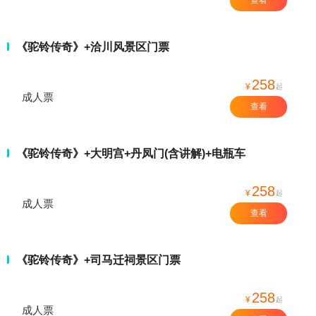
《驼铃传奇》+洽川风景区门票
258
¥
起
成人票
查看
《驼铃传奇》+大明宫+丹凤门(含讲解)+电瓶车
258
¥
起
成人票
查看
《驼铃传奇》+司马迁祠景区门票
258
¥
起
成人票