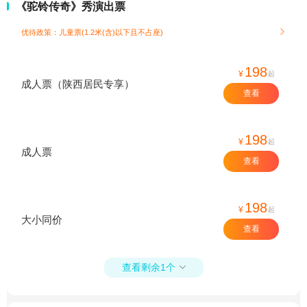
《驼铃传奇》秀演出票
优待政策：儿童票(1.2米(含)以下且不占座)

198
¥
起
成人票（陕西居民专享）
查看
198
¥
起
成人票
查看
198
¥
起
大小同价
查看
查看剩余1个
