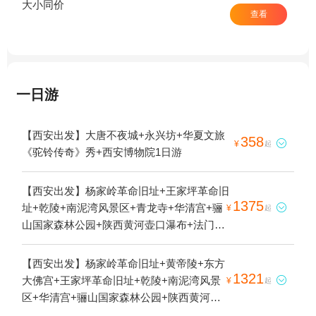
大小同价
查看
一日游
【西安出发】大唐不夜城+永兴坊+华夏文旅
358

¥
起
《驼铃传奇》秀+西安博物院1日游
【西安出发】杨家岭革命旧址+王家坪革命旧
1375
址+乾陵+南泥湾风景区+青龙寺+华清宫+骊

¥
起
山国家森林公园+陕西黄河壶口瀑布+法门文
化景区+大雁塔+秦始皇帝陵博物院(兵马
俑)+枣园革命旧址+华山+大兴善寺+茂陵博物
【西安出发】杨家岭革命旧址+黄帝陵+东方
馆+西安碑林博物馆+陕西历史博物馆+西安
1321
大佛宫+王家坪革命旧址+乾陵+南泥湾风景

¥
起
城墙+回民街+大雁塔北广场+《长恨歌》演
区+华清宫+骊山国家森林公园+陕西黄河壶
出+广仁寺+老西安博物馆+小雁塔遗址公园
口瀑布+法门文化景区+大雁塔+秦始皇帝陵