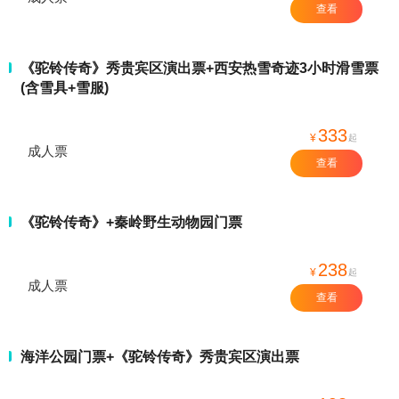
查看
《驼铃传奇》秀贵宾区演出票+西安热雪奇迹3小时滑雪票
(含雪具+雪服)
333
¥
起
成人票
查看
《驼铃传奇》+秦岭野生动物园门票
238
¥
起
成人票
查看
海洋公园门票+《驼铃传奇》秀贵宾区演出票