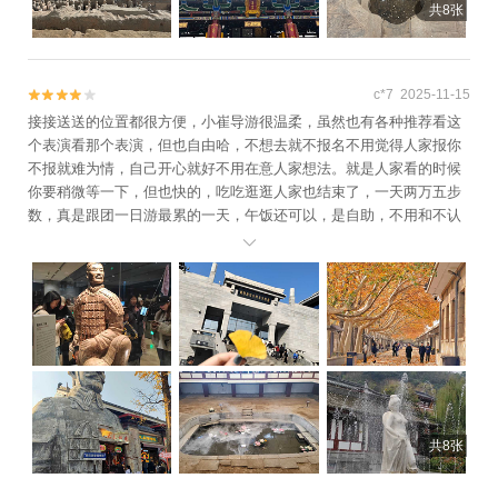
共8张
c*7 2025-11-15


接接送送的位置都很方便，小崔导游很温柔，虽然也有各种推荐看这
个表演看那个表演，但也自由哈，不想去就不报名不用觉得人家报你
不报就难为情，自己开心就好不用在意人家想法。就是人家看的时候
你要稍微等一下，但也快的，吃吃逛逛人家也结束了，一天两万五步
数，真是跟团一日游最累的一天，午饭还可以，是自助，不用和不认
识的坐一桌尴尬。晚上结束送到回民街边上，自己逛进去解决晚饭，

还是不错的。
共8张