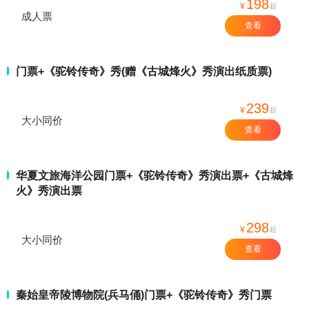
198
¥
起
成人票
查看
门票+《驼铃传奇》秀(赠《古城烽火》秀演出纸质票)
239
¥
起
大小同价
查看
华夏文旅海洋公园门票+《驼铃传奇》秀演出票+《古城烽
火》秀演出票
298
¥
起
大小同价
查看
秦始皇帝陵博物院(兵马俑)门票+《驼铃传奇》秀门票