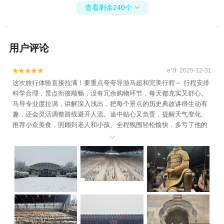
+卧龙寺+大唐不夜城+书院门+钟鼓楼广场
查看剩余240个

博物院(兵马俑)+西安事变纪念馆+枣园革命
+《12.12》西安事变演出+永兴坊+《驼铃传
旧址+茂陵博物馆+陕西历史博物馆+西安城
奇》秀+西安千古情+《复活的军团》演出
墙+回民街+大雁塔北广场+《长恨歌》演出
+陕西考古博物馆+黄帝陵轩辕庙+大慈恩寺7
用户评论
+小雁塔遗址公园+历史舞台剧《延安保育
日游
院》+钟鼓楼广场+合十舍利塔+红秀《延安
延安》+延安1938文化街区+西安事变旧址五
e*9 2025-12-31


间厅+《12.12》西安事变演出+永兴坊+《驼
这次旅行体验直接拉满！要重点夸夸导游马超和完美行程～ 行程安排
科学合理，景点衔接顺畅，没有冗余购物环节，每天都充实又舒心。
铃传奇》秀+《复活的军团》演出+秦始皇兵
马导专业度拉满，讲解深入浅出，把每个景点的历史典故讲得生动有
马俑1号陪葬坑+秦兵马俑三号坑遗址6日游
趣，还会灵活调整路线避开人流。途中贴心又负责，提醒天气变化、
推荐小众美食，照顾到老人和小孩。全程氛围轻松愉快，多亏了他的
用心和行程的精心规划，这趟旅程太值了，已经推荐给身边朋友啦！
