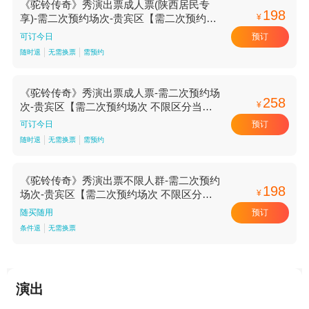
《驼铃传奇》秀演出票成人票(陕西居民专
198
¥
享)-需二次预约场次-贵宾区【需二次预约场
次 不限区分当日可售 贵宾区】
预订
可订今日
随时退
无需换票
需预约
《驼铃传奇》秀演出票成人票-需二次预约场
258
¥
次-贵宾区【需二次预约场次 不限区分当日
可售 贵宾区】
预订
可订今日
随时退
无需换票
需预约
《驼铃传奇》秀演出票不限人群-需二次预约
198
¥
场次-贵宾区【需二次预约场次 不限区分当
日可售 贵宾区】
预订
随买随用
条件退
无需换票
演出