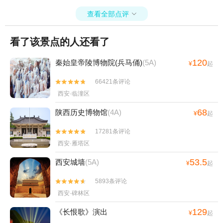
查看全部点评

看了该景点的人还看了
120
秦始皇帝陵博物院(兵马俑)
(5A)
¥
起
66421条评论


西安·临潼区
68
陕西历史博物馆
(4A)
¥
起
17281条评论


西安·雁塔区
53.5
西安城墙
(5A)
¥
起
5893条评论


西安·碑林区
129
《长恨歌》演出
¥
起