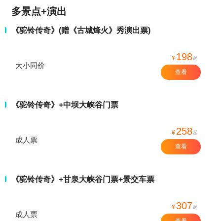
多景点+演出
《驼铃传奇》(赠《古城烽火》秀演出票)
198
¥
起
大小同价
查看
《驼铃传奇》+中坝大峡谷门票
258
¥
起
成人票
查看
《驼铃传奇》+甘泉大峡谷门票+景交车票
307
¥
起
成人票
查看