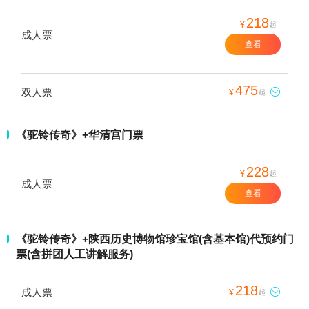
218
¥
起
成人票
查看
475
双人票

¥
起
《驼铃传奇》+华清宫门票
228
¥
起
成人票
查看
《驼铃传奇》+陕西历史博物馆珍宝馆(含基本馆)代预约门
票(含拼团人工讲解服务)
218
成人票

¥
起