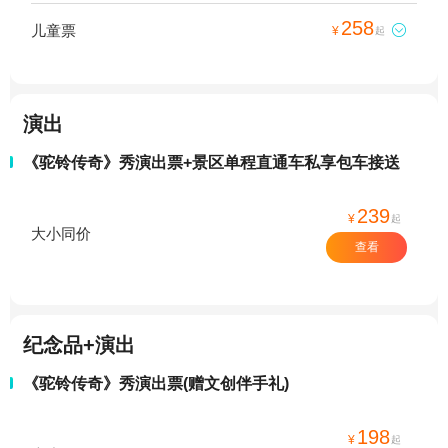
258
儿童票

¥
起
演出
《驼铃传奇》秀演出票+景区单程直通车私享包车接送
239
¥
起
大小同价
查看
纪念品+演出
《驼铃传奇》秀演出票(赠文创伴手礼)
198
¥
起