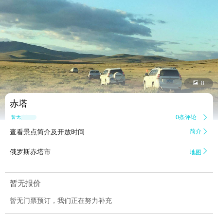


8
赤塔
0条评论

暂无点评
查看景点简介及开放时间
简介


俄罗斯赤塔市
地图
暂无报价
暂无门票预订，我们正在努力补充