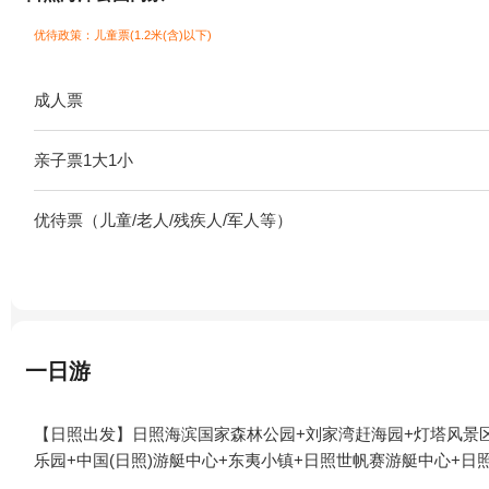
优待政策：儿童票(1.2米(含)以下)
成人票
亲子票1大1小
优待票（儿童/老人/残疾人/军人等）
一日游
【日照出发】日照海滨国家森林公园+刘家湾赶海园+灯塔风景区
乐园+中国(日照)游艇中心+东夷小镇+日照世帆赛游艇中心+日