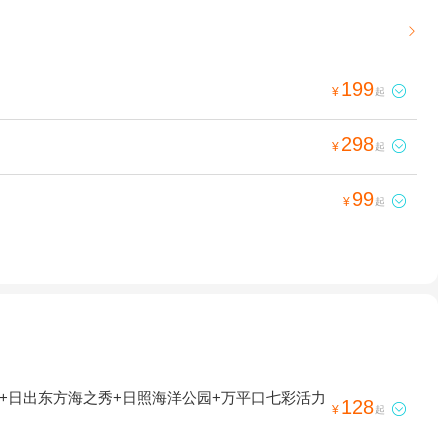

199

¥
起
298

¥
起
99

¥
起
+日出东方海之秀+日照海洋公园+万平口七彩活力
128

¥
起