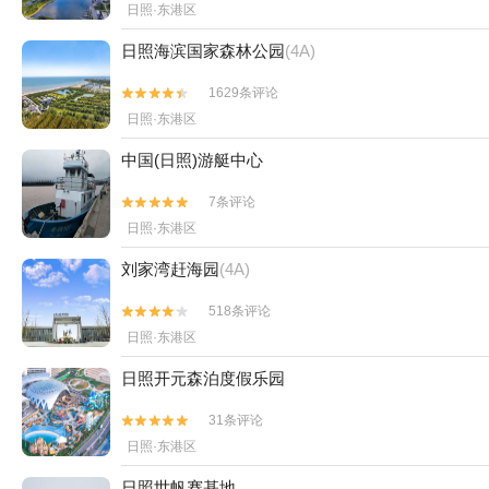
日照·东港区
日照海滨国家森林公园
(4A)
1629条评论


日照·东港区
中国(日照)游艇中心
7条评论


日照·东港区
刘家湾赶海园
(4A)
518条评论


日照·东港区
日照开元森泊度假乐园
31条评论


日照·东港区
日照世帆赛基地