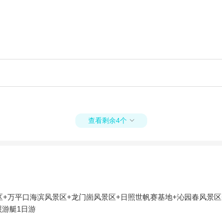
查看剩余4个

+万平口海滨风景区+龙门崮风景区+日照世帆赛基地+沁园春风景区
照游艇1日游