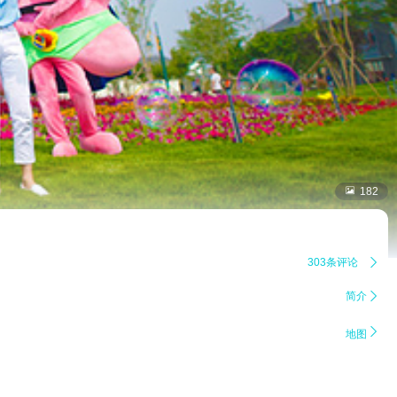

182
303条评论

简介


地图