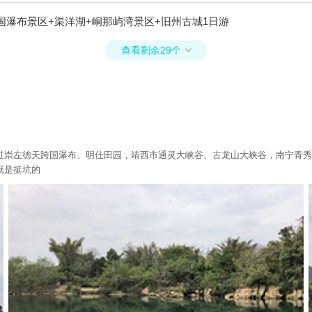
国瀑布景区+渠洋湖+峒那屿湾景区+旧州古城1日游
查看剩余29个

过崇左德天跨国瀑布、明仕田园，靖西市通灵大峡谷、古龙山大峡谷，南宁青秀
就是挺坑的