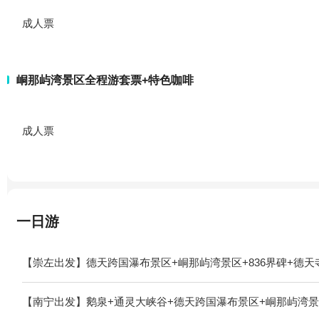
成人票
峒那屿湾景区全程游套票+特色咖啡
成人票
一日游
【崇左出发】德天跨国瀑布景区+峒那屿湾景区+836界碑+德天
【南宁出发】鹅泉+通灵大峡谷+德天跨国瀑布景区+峒那屿湾景