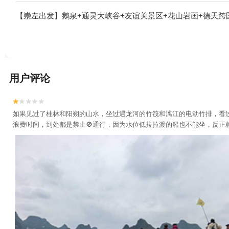
【崇左出发】鹅泉+通灵大峡谷+友谊关景区+花山岩画+德天跨
用户评论


如果见过了桂林和阳朔的山水，坐过遇龙河的竹筏和漓江的电动竹排，看
浪费时间，到处都是禁止🚫通行，因为水位低拉拉渡的船也不能坐，反正