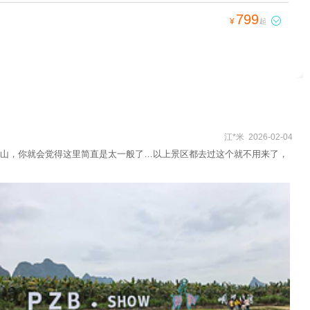
799

¥
起
江*米 2026-02-04
山，你就会觉得这里简直是太一般了…以上景区都去过这个就不用来了，