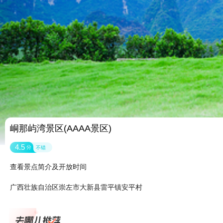
峒那屿湾景区(AAAA景区)
4.5
分
不错
查看景点简介及开放时间
广西壮族自治区崇左市大新县雷平镇安平村