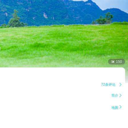

150
72条评论

简介


地图