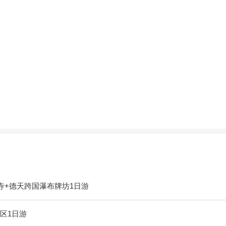
寺+德天跨国瀑布牌坊1日游
区1日游