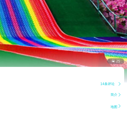

25
14条评论

简介


地图