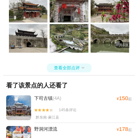
蕴。“一水”是指小西门水城，明代平越府城垣的遗迹，是福泉古城墙保
+黄果树神龙洞+万峰湖+荔波大七孔景区+陡坡
线+卧龙谷漂流+十二背后-清溪河漂流+十二背后
存最完好的一段，被列为国家重点文物保护单位。当年修建水城是为
塘瀑布+万峰林景区+金海雪山+铜仁古城+黔南
了防止一旦敌军围城，守城军队水源补给被切断，而在主城墙小西门
地下裂缝景区+红赤水+赤水凤凰花坞+大娄山滑
掌布风景区+黄平浪洞森林温泉+贵州梵净山佛教
外专门修建城墙，将沙河的一段河道围护起来，与主城墙联结在一
雪场+中国天眼景区+羊昌花画小镇+青岩古堡
文化苑+玉舍国家森林公园+紫林山国际旅游度假
起，形成了三重城墙拱卫的独特水城景观。如此精妙的古代军事防御
+赤水白马溪景区+南江水上欢乐园+水车坝水上
区+瑶山古寨+云林仙境+朱砂古镇+双乳峰景区
设施历经600余年沧桑，能够完整保存至今，令人叹为观止。“一山一
乐园+中国天眼驿站+云山茶海露营地+娄山关大
+大明边城+黄果树碑林+乌江山峡+㵲阳河风景
水”相距不远，步行即可。游览路线建议从南门出发，登上南门城楼，
捷实战演艺景区+巫山峡谷旅游景区+土城古镇
共8张
名胜区-已下线+三岔湖+黄果树水帘洞+贵州宣慰
从城墙上向北走几分钟至福泉山上，继续沿城墙向北下山步行10分钟
+龙里水乡飞越丛林+荔波冰雪水世界主题乐园
即是小西门水城，返回时别走回头路，可沿城墙外沙河岸边的步道返
府+潜龙洞+铜仁大峡谷+马岭河峡谷漂流+乌江
+红水河+独山天洞景区+平塘天坑群景区+黔北
回南门。福泉山名为“山”，其实就一小山包，上下台阶路，全程无难
源百里画廊+云龙洞+毕节黔西景区+织金大峡谷
度，正所谓“山不在高有仙则名”。在南门附近还有太极宫和万三府邸
娄山水上乐园+荔波车技坊+独山游乐园+福泉古
查看全部点评
+红果树+贵州黔东南旅游直通车+云舍景区+乌

等，都是规模宏大的人造景观，是否前往就看个人喜好了。
城文化旅游景区+都匀秦汉影视城+东田都匀乐园
蒙大草原+西江苗族博物馆+镇远石屏山+油杉河
+四洞仙境+朱家山国家森林公园+赤水国家级风
景区+乌江夜游明珠2号+斗篷山温泉+寨沙侗寨
看了该景点的人还看了
景名胜区+猴耳天坑·极限酷玩公园-已下线+杉木
+黔南本地玩乐+巫山峡谷旅游景区+西江乌利大
湖景区+太阳坪映山红景区+正安桃花源记景区
峡谷漂流+丹寨万达小镇+红水河+独山天洞景区
150
下司古镇
(4A)
¥
起
+天河潭艺术灯光展+赤水白云山国际旅游风景区
+福泉古城文化旅游景区+二十四道拐+都匀秦汉
+小七孔桥+红军四渡赤水纪念园+巫山峡谷旅游
145条评论


影视城+云谷生态园+中华民俗欢乐谷+恐龙乐园
景区-已下线+赤水印迹+务川仡佬之源景区+龙里
黔东南·麻江县
+贵州九仙旅游景区+杉木湖景区+梅花山旅游景
水乡+青岩浪漫谷+十二背后·地下河谷景区+茶海
区+野玉海玻璃天桥+高荡千年布依古寨文化旅游
178
野洞河漂流
¥
起
之心景区+赤水丹霞-已下线+荔波酷玩森林+大娄
景区+荔波颠倒博物馆+仙人街景区+梵净山公园