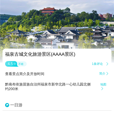


75
福泉古城文化旅游景区(AAAA景区)
4.5
1条评论

分
不错
查看景点简介及开放时间
简介

黔南布依族苗族自治州福泉市新华北路一心幼儿园北侧
地图
约200米

一日游