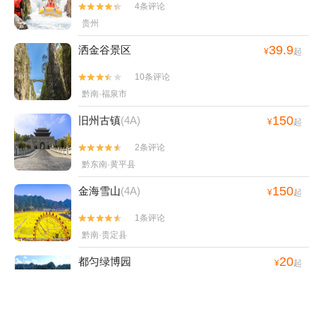
山度假村+龙里油画大草原+南江云渡天桥+贵州
4条评论


+安顺旧州古镇+巫山峡谷旅游景区-已下线+神骏
乌江寨国际旅游度假区+路游憩·绿博园露营地
贵州
欢乐世界+龙里水乡+乌江黎芝峡旅游景区+丹寨
+遵义古城+荔波古镇+贵阳桃源河景区+平塘风
万达锦华温泉酒店云沁温泉+杉木河+佛顶山生态
39.9
洒金谷景区
¥
起
景区+贵州酒仙洞景区+平塘天硐+赤水湾古镇
旅游区+乌江秘境新滩景区+云屯生态体育公园旅
+中国天眼·星游记场馆+十二背后·双河谷景区--
游景区+剑河温泉体验馆+黄果树大瀑布夜游+贵
10条评论


已下线+天河潭旅游度假区奇幻谷+中国茶海景区
州毕节鸡鸣三省旅游景区+贵州乌江寨国际旅游
黔南·福泉市
(湄潭茶海)+务川开心无动力乐园-已下线+贵州长
度假区+荔波古镇+西江千户苗寨景区-观景台+贵
150
旧州古镇
(4A)
征文化数字艺术馆(红飘带)+龙里油画大草原滑
¥
起
洞风景区+梦幻梵净山剧场-已下线+乌江夜游游
雪场+多彩贵州城+多彩欢乐谷+自在野奢温泉私
船+梵净书院+西江千户苗寨射击俱乐部+丹寨万
2条评论


汤小院+恐龙小镇+十二背后·双河洞景区+南江大
达小镇蜡染小院+镇远天后宫+娘娘山旅游景区
黔东南·黄平县
峡谷漂流1日游
+山隐西江野奢营地+乌江傣族风情公园+乌江赤
150
金海雪山
(4A)
¥
起
壁观景台+乌江渡码头渡假村+西江一号风雨桥
+峰林布依景区+乌江画廊（涪陵段）+乌江白果
1条评论


坨国家湿地公园+恐龙小镇+云漫湖生态度假公园
黔南·贵定县
+黄果树·天瀑灵韵1日游
20
都匀绿博园
¥
起
2条评论


黔南·都匀市