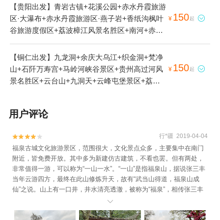
【贵阳出发】青岩古镇+花溪公园+赤水丹霞旅游
150
区·大瀑布+赤水丹霞旅游区·燕子岩+香纸沟枫叶

¥
起
谷旅游度假区+荔波樟江风景名胜区+南河+赤水
丹霞·红石野谷景区+赤水河+花溪夜郎谷+贵州森
林野生动物园+斗篷山景区+丙安古镇+黔灵山公
【铜仁出发】九龙洞+余庆大乌江+织金洞+梵净
园+青岩寺风景区+娄山关景区+天河潭旅游度假
150
山+石阡万寿宫+马岭河峡谷景区+贵州高过河风

¥
起
区+赤水竹海公园+南江大峡谷+云门囤景区+土
景名胜区+云台山+九洞天+云峰屯堡景区+荔波
城子遗址+遵义会议会址+海龙屯+福泉山古文化
樟江风景名胜区+杉木河漂流+百里杜鹃风景区
遗址+赤水丹霞+水春河漂流+遵义公园+赤水游
+西江温泉度假村+青龙洞+斗篷山景区+黔南蛤
用户评论
客中心+荔波茂兰自然保护区+贵州龙里大草原景
蚌河+黄果树景区+妥乐古银杏+乌江小山城+天
区+四洞沟景区+荔波小七孔景区+荔波大七孔景
下苗城·苗王城+镇远古城+郎德苗寨景区+贞丰三
区+甲茶风景名胜区+贵阳欢乐世界+荔波联山湾
行*疆 2019-04-04


岔河+下司古镇+旧州古镇+上舞阳河风景区+天
+天下第一壶中国茶文化博览园+四渡赤水纪念馆
福泉古城文化旅游景区，范围很大，文化景点众多，主要集中在南门
星桥景区+乌江渡+隆里古城+肇兴侗寨+天龙屯
附近，皆免费开放。其中多为新建仿古建筑，不看也罢。但有两处，
+紫林山国际旅游度假区+瑶山古寨+茶海生态园
堡景区+重庆乌江龚滩旅游度假区+黔东南州民族
非常值得一游，可以称为“一山一水”。“一山”是指福泉山，据说张三丰
+赤水丹霞旅游区·佛光岩+遵义会议会址—已下
博物馆+剑河仰阿莎温泉小镇+岜沙苗寨+荔波茂
当年云游四方，最终在此山修炼升天，故有“武当山得道，福泉山成
线+猴耳天坑·极限酷玩公园+红果树+双门峡中国
兰自然保护区+贵州龙里大草原景区+大洞竹海
仙”之说。山上有一口井，井水清亮透澈，被称为“福泉”，相传张三丰
诗歌谷+贵州紫林山国际旅游度假区+十二背后·
+铜仁文笔峰+㵲阳河风景名胜区+西江千户苗寨
给人看病煎药就用此泉水。福泉山因此泉得名，福泉市又因此山得

清溪峡景区+荔波四季花海+时光贵州古镇+贵阳
+乌江+红云金顶+荔波小七孔景区+黄果树漂流
名。山上建筑虽为复建，但流传不少张三丰的故事，有浓厚的文化底
珍珠岛度假中心+香纸沟枫叶谷旅游度假区-已下