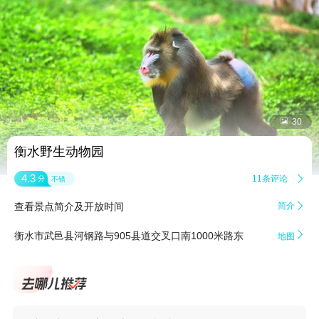


30
衡水野生动物园
4.3
11条评论

分
不错
查看景点简介及开放时间
简介


衡水市武邑县河钢路与905县道交叉口南1000米路东
地图