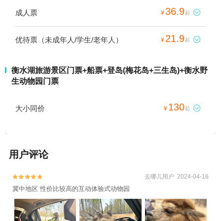
36.9
成人票

¥
起
21.9
优待票（未成年人/学生/老年人）

¥
起
衡水湖旅游景区门票+船票+登岛(梅花岛+三生岛)+衡水野
生动物园门票
130
大小同价

¥
起
用户评论
去哪儿用户 2024-04-16


冀中地区 性价比较高的互动体验式动物园