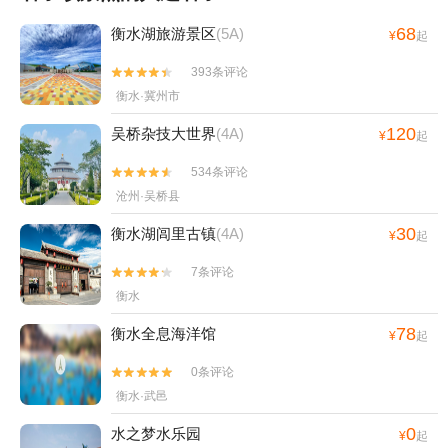
68
衡水湖旅游景区
(5A)
¥
起
393条评论


衡水·冀州市
120
吴桥杂技大世界
(4A)
¥
起
534条评论


沧州·吴桥县
30
衡水湖闾里古镇
(4A)
¥
起
7条评论


衡水
78
衡水全息海洋馆
¥
起
0条评论


衡水·武邑
0
水之梦水乐园
¥
起