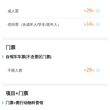
29
成人票

¥
起
14
优待票（未成年人/学生/老年人）

¥
起
门票
自驾车车票(不含景区门票)
29
不限人群

¥
起
项目+门票
门票+爬行动物科普馆