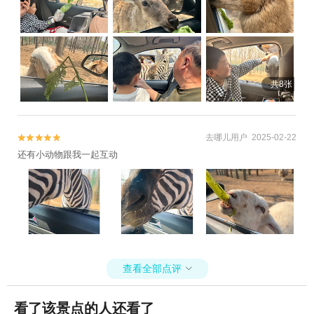
共8张
去哪儿用户 2025-02-22


还有小动物跟我一起互动
查看全部点评

看了该景点的人还看了