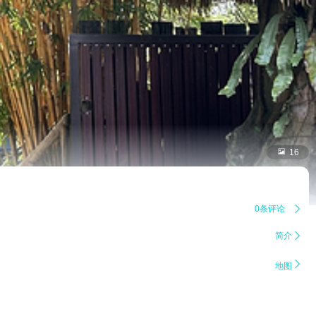

16
0条评论

简介


地图