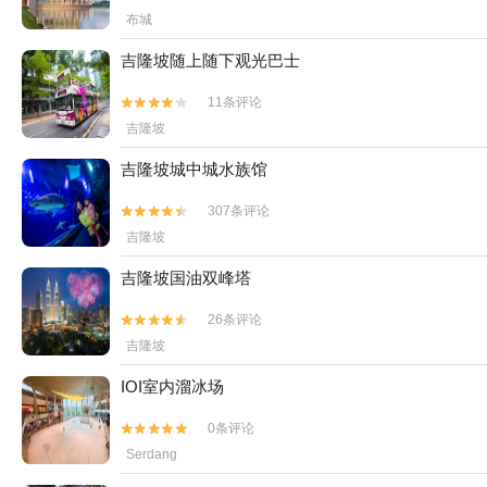
布城
吉隆坡随上随下观光巴士
11条评论


吉隆坡
吉隆坡城中城水族馆
307条评论


吉隆坡
吉隆坡国油双峰塔
26条评论


吉隆坡
IOI室内溜冰场
0条评论


Serdang