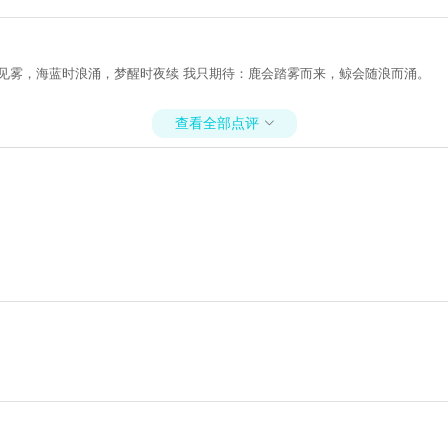
见雾，海蓝时浪涌，梦醒时夜续 我只期待：鹿会踏雾而来，鲸会随浪而涌。
查看全部点评
