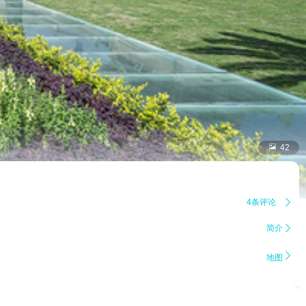

42
4条评论

简介


地图