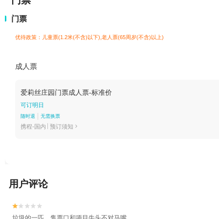
门票
门票
优待政策：儿童票(1.2米(不含)以下),老人票(65周岁(不含)以上)
成人票
爱莉丝庄园门票成人票-标准价
可订明日
随时退
无需换票
携程-国内
预订须知

用户评论


垃圾的一匹，售票口和项目牛头不对马嘴