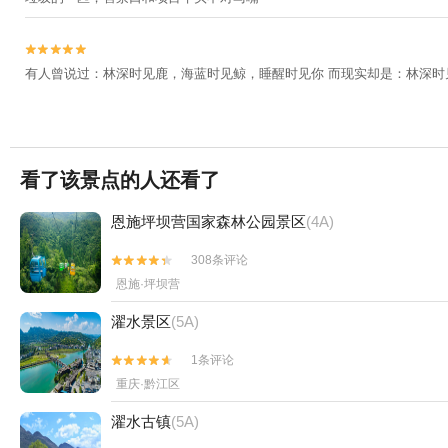


有人曾说过：林深时见鹿，海蓝时见鲸，睡醒时见你 而现实却是：林深时
看了该景点的人还看了
恩施坪坝营国家森林公园景区
(4A)
308条评论


恩施·坪坝营
濯水景区
(5A)
1条评论


重庆·黔江区
濯水古镇
(5A)