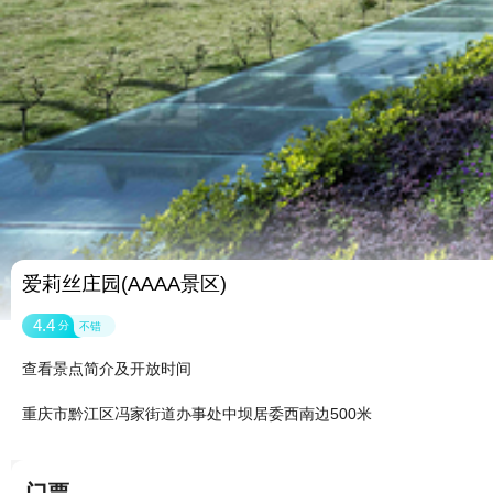
爱莉丝庄园(AAAA景区)
4.4
分
不错
查看景点简介及开放时间
重庆市黔江区冯家街道办事处中坝居委西南边500米