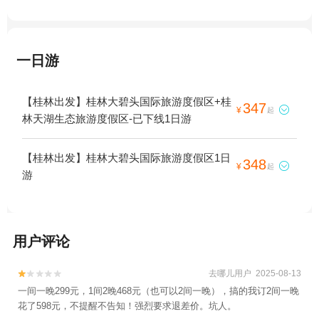
一日游
【桂林出发】桂林大碧头国际旅游度假区+桂
347

¥
起
林天湖生态旅游度假区-已下线1日游
【桂林出发】桂林大碧头国际旅游度假区1日
348

¥
起
游
用户评论
去哪儿用户 2025-08-13


一间一晚299元，1间2晚468元（也可以2间一晚），搞的我订2间一晚
花了598元，不提醒不告知！强烈要求退差价。坑人。