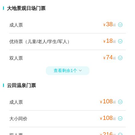
大地景观日场门票
38
成人票

¥
起
18
优待票（儿童/老人/学生/军人）

¥
起
74
双人票

¥
起
查看剩余1个

云田温泉门票
108
成人票

¥
起
108
大小同价

¥
起
216
