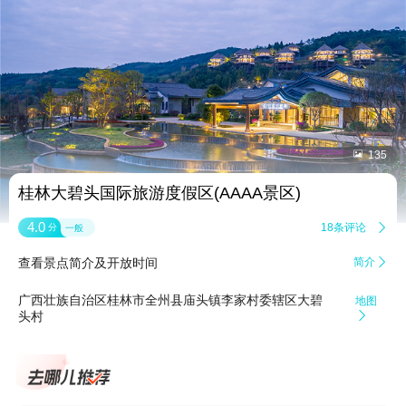


135
桂林大碧头国际旅游度假区(AAAA景区)
4.0
18条评论

分
一般
查看景点简介及开放时间
简介

广西壮族自治区桂林市全州县庙头镇李家村委辖区大碧
地图
头村
