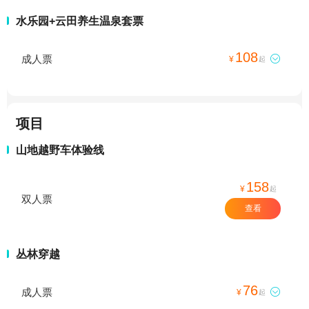
水乐园+云田养生温泉套票
108
成人票

¥
起
项目
山地越野车体验线
158
¥
起
双人票
查看
丛林穿越
76
成人票

¥
起