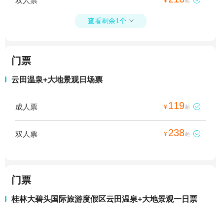
双人票
¥
起
查看剩余1个

门票
云田温泉+大地景观日场票
119
成人票

¥
起
238
双人票

¥
起
门票
桂林大碧头国际旅游度假区云田温泉+大地景观一日票