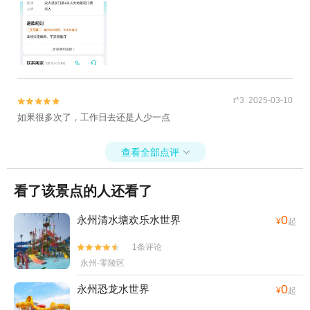
r*3 2025-03-10


如果很多次了，工作日去还是人少一点
查看全部点评

看了该景点的人还看了
0
永州清水塘欢乐水世界
¥
起
1条评论


永州·零陵区
0
永州恐龙水世界
¥
起