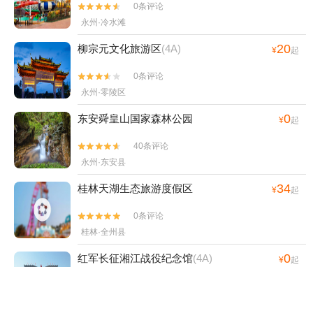
0条评论


永州·冷水滩
20
柳宗元文化旅游区
(4A)
¥
起
0条评论


永州·零陵区
0
东安舜皇山国家森林公园
¥
起
40条评论


永州·东安县
34
桂林天湖生态旅游度假区
¥
起
0条评论


桂林·全州县
0
红军长征湘江战役纪念馆
(4A)
¥
起
0条评论


桂林·全州县