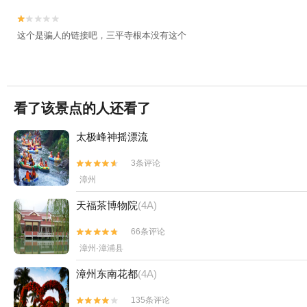


这个是骗人的链接吧，三平寺根本没有这个
看了该景点的人还看了
太极峰神摇漂流
3条评论


漳州
天福茶博物院
(4A)
66条评论


漳州·漳浦县
漳州东南花都
(4A)
135条评论

