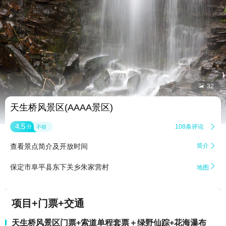


32
天生桥风景区(AAAA景区)
4.5
108条评论

分
不错
查看景点简介及开放时间
简介


保定市阜平县东下关乡朱家营村
地图
项目+门票+交通
天生桥风景区门票+索道单程套票＋绿野仙踪+花海瀑布