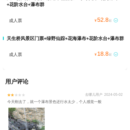
+花阶水台+瀑布群
52.8
成人票

¥
起
天生桥风景区门票+绿野仙踪+花海瀑布+花阶水台+瀑布群
18.8
成人票

¥
起
用户评论
去哪儿用户 2024-05-02


今天刚去了，就一个瀑布景色还行水太少，个人感觉一般