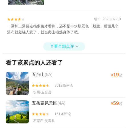
臻*1 2023-07-10


一瀑和二瀑要走很多路才看到，还不是丰水期景色一般般，后面几个
瀑布就差强人意了，就当爬山锻炼身体了吧。
查看全部点评

看了该景点的人还看了
19
五台山
(5A)
¥
起
3012条评论


忻州·五台县
59
五岳寨风景区
(4A)
¥
起
151条评论


石家庄·灵寿县