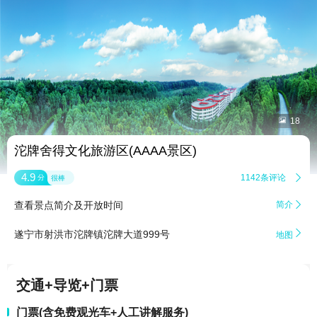


18
沱牌舍得文化旅游区(AAAA景区)
4.9
1142条评论

分
很棒
查看景点简介及开放时间
简介


遂宁市射洪市沱牌镇沱牌大道999号
地图
交通+导览+门票
门票(含免费观光车+人工讲解服务)