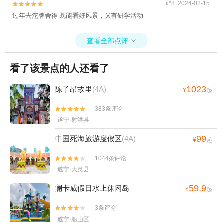
u*8 2024-02-15


过年去沱牌舍得 既能看好风景，又有研学活动
查看全部点评

看了该景点的人还看了
1023
陈子昂故里
(4A)
¥
起
383条评论


遂宁·射洪县
99
中国死海旅游度假区
(4A)
¥
起
1044条评论


遂宁·大英县
59.9
澜卡威假日水上休闲岛
¥
起
3条评论


遂宁·船山区