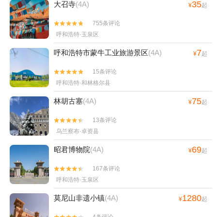
35
大召寺
(4A)
¥
起
755条评论


呼和浩特·玉泉区
7
呼和浩特市蒙牛工业旅游景区
(4A)
¥
起
15条评论


呼和浩特·和林格尔县
75
林胡古塞
(4A)
¥
起
13条评论


乌兰察布·卓资县
69
昭君博物院
(4A)
¥
起
167条评论


呼和浩特·玉泉区
1280
莫尼山非遗小镇
(4A)
¥
起
4条评论