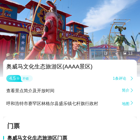


13
奥威马文化生态旅游区(AAAA景区)
4.5
1条评论

分
不错
查看景点简介及开放时间
简介


呼和浩特市赛罕区林格尔县盛乐镇七杆旗行政村
地图
门票
奥威马文化生态旅游区门票