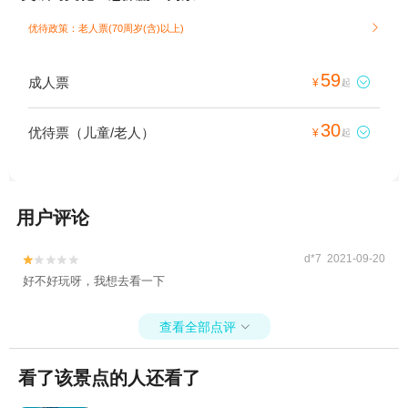
优待政策：老人票(70周岁(含)以上)

59
成人票

¥
起
30
优待票（儿童/老人）

¥
起
用户评论
d*7 2021-09-20


好不好玩呀，我想去看一下
查看全部点评

看了该景点的人还看了