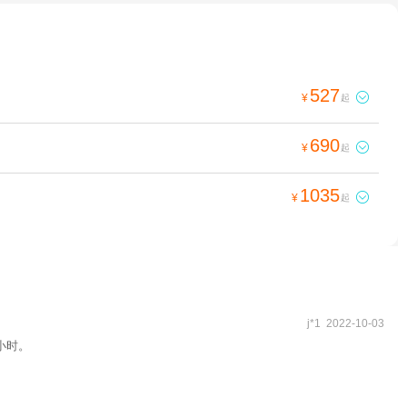
527

¥
起
690

¥
起
1035

¥
起
j*1 2022-10-03
小时。