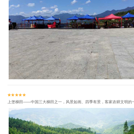


上堡梯田——中国三大梯田之一，风景如画、四季有景，客家农耕文明的