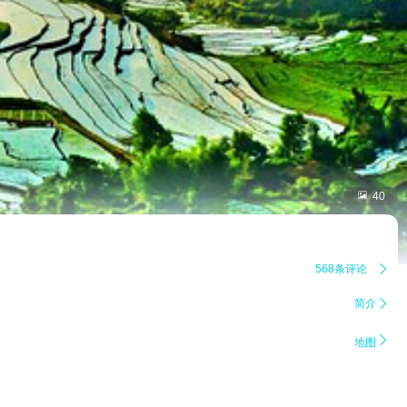

40
568条评论

简介


地图