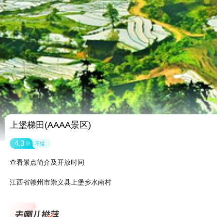
上堡梯田(AAAA景区)
4.3
分
不错
查看景点简介及开放时间
江西省赣州市崇义县上堡乡水南村