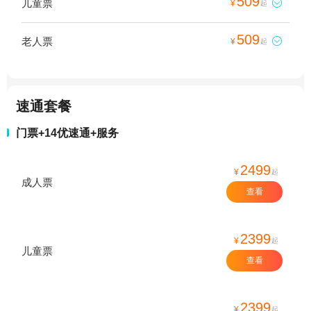
509
儿童票

¥
起
509
老人票

¥
起
速通套餐
门票+14优速通+服务
2499
¥
起
成人票
查看
2399
¥
起
儿童票
查看
2399
¥
起