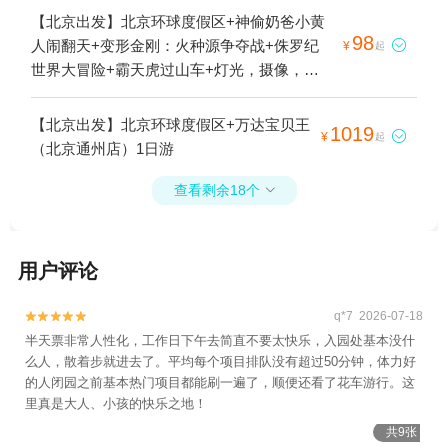
【北京出发】北京环球度假区+神偷奶爸小黄
98
人闹翻天+变形金刚：火种源争夺战+侏罗纪

¥
起
世界大冒险+霸天虎过山车+灯光，摄像，开
拍！+灯影传奇+功夫熊猫盖世之地+哈利·波
特与禁忌之旅™+好莱坞+未来水世界+变形
【北京出发】北京环球度假区+万达宝贝王
1019

¥
起
金刚基地1日游
（北京通州店）1日游
查看剩余18个

用户评论
q*7 2026-07-18


半天票非常人性化，工作日下午去简直不要太快乐，入园处基本没什
么人，散着步就进去了。平均每个项目排队没有超过50分钟，体力好
的人闭园之前基本热门项目都能刷一遍了，顺便还看了花车游行。这
里真是大人、小孩的快乐之地！
共9张