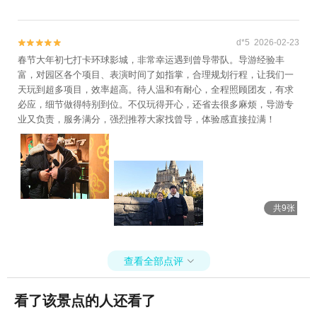
d*5 2026-02-23


春节大年初七打卡环球影城，非常幸运遇到曾导带队。导游经验丰
富，对园区各个项目、表演时间了如指掌，合理规划行程，让我们一
天玩到超多项目，效率超高。待人温和有耐心，全程照顾团友，有求
必应，细节做得特别到位。不仅玩得开心，还省去很多麻烦，导游专
业又负责，服务满分，强烈推荐大家找曾导，体验感直接拉满！
共9张
查看全部点评

看了该景点的人还看了