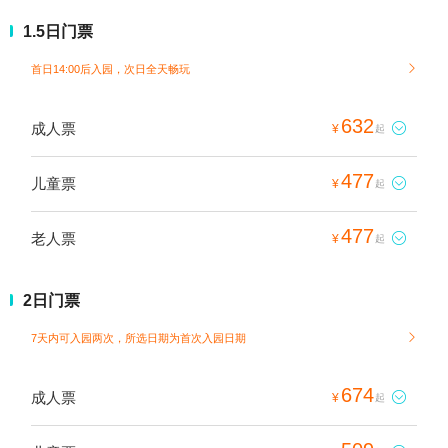
1.5日门票
首日14:00后入园，次日全天畅玩

632
成人票

¥
起
477
儿童票

¥
起
477
老人票

¥
起
2日门票
7天内可入园两次，所选日期为首次入园日期

674
成人票

¥
起