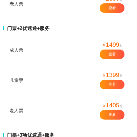
老人票
查看
门票+2优速通+服务
1499
¥
起
成人票
查看
1399
¥
起
儿童票
查看
1405
¥
起
老人票
查看
门票+3项优速通+服务