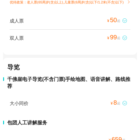
优待政策：老人票(65周岁(含)以上),儿童票(6周岁(含)以下/1.2米(不含)以下)

50
成人票

¥
起
99
双人票

¥
起
导览
千佛崖电子导览(不含门票)手绘地图、语音讲解、路线推
荐
8
大小同价

¥
起
包团人工讲解服务
659