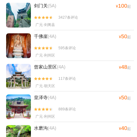
100
剑门关
(5A)
¥
起
3427条评论


广元·剑阁县
50
千佛崖
(4A)
¥
起
595条评论


广元·利州区
48
曾家山景区
(4A)
¥
起
117条评论


广元·朝天区
50
皇泽寺
(4A)
¥
起
889条评论


广元·利州区
40
水磨沟
(4A)
¥
起