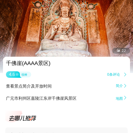


22
千佛崖(AAAA景区)
4.6
0条评论

分
很棒
查看景点简介及开放时间
简介


广元市利州区嘉陵江东岸千佛崖风景区
地图