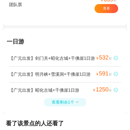
¥
起
团队票
查看
一日游
532
【广元出发】剑门关+昭化古城+千佛崖1日游

¥
起
591
【广元出发】明月峡+雪溪洞+千佛崖1日游

¥
起
1250
【广元出发】昭化古城+千佛崖1日游

¥
起
查看剩余1个

看了该景点的人还看了