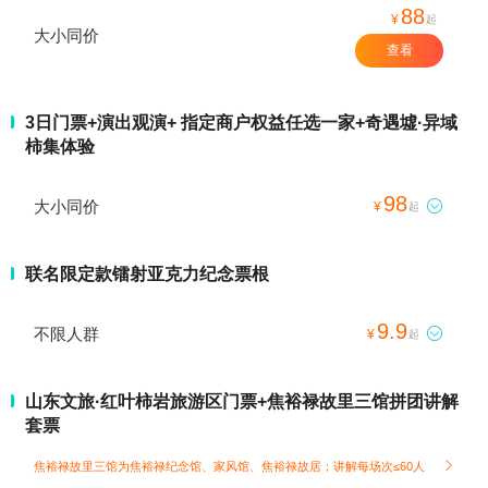
88
¥
起
大小同价
查看
3日门票+演出观演+ 指定商户权益任选一家+奇遇墟·异域
柿集体验
98
大小同价

¥
起
联名限定款镭射亚克力纪念票根
9.9
不限人群

¥
起
山东文旅·红叶柿岩旅游区门票+焦裕禄故里三馆拼团讲解
套票
焦裕禄故里三馆为焦裕禄纪念馆、家风馆、焦裕禄故居；讲解每场次≤60人
