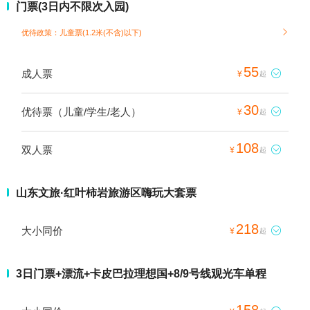
门票(3日内不限次入园)
优待政策：儿童票(1.2米(不含)以下)

55
成人票

¥
起
30
优待票（儿童/学生/老人）

¥
起
108
双人票

¥
起
山东文旅·红叶柿岩旅游区嗨玩大套票
218
大小同价

¥
起
3日门票+漂流+卡皮巴拉理想国+8/9号线观光车单程
158