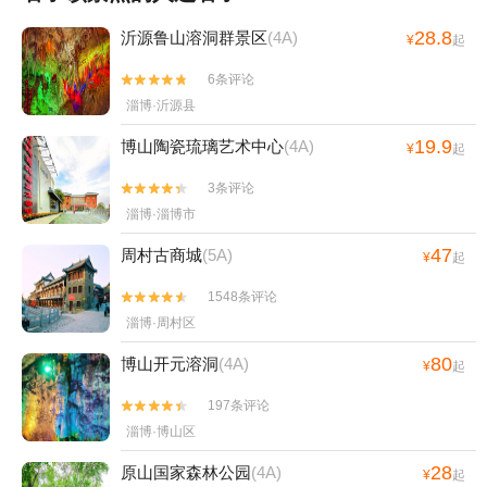
28.8
沂源鲁山溶洞群景区
(4A)
¥
起
6条评论


淄博·沂源县
19.9
博山陶瓷琉璃艺术中心
(4A)
¥
起
3条评论


淄博·淄博市
47
周村古商城
(5A)
¥
起
1548条评论


淄博·周村区
80
博山开元溶洞
(4A)
¥
起
197条评论


淄博·博山区
28
原山国家森林公园
(4A)
¥
起