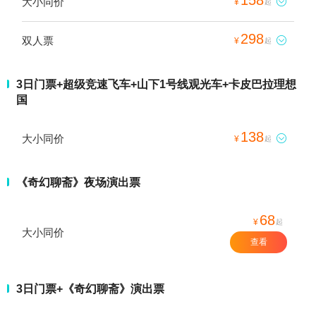
大小同价

¥
起
298
双人票

¥
起
3日门票+超级竞速飞车+山下1号线观光车+卡皮巴拉理想
国
138
大小同价

¥
起
《奇幻聊斋》夜场演出票
68
¥
起
大小同价
查看
3日门票+《奇幻聊斋》演出票