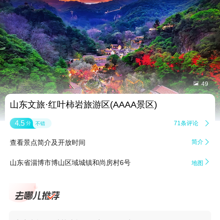


49
山东文旅·红叶柿岩旅游区(AAAA景区)
4.5
71条评论

分
不错
查看景点简介及开放时间
简介


山东省淄博市博山区域城镇和尚房村6号
地图