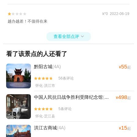
k*0 2022-06-19


越办越差！不值得在来
查看全部点评

看了该景点的人还看了
55
黔阳古城
(4A)
¥
起
56条评论


怀化·洪江市
498
中国人民抗日战争胜利受降纪念馆
(4A)
¥
起
5条评论


怀化·芷江县
15
洪江古商城
(4A)
¥
起