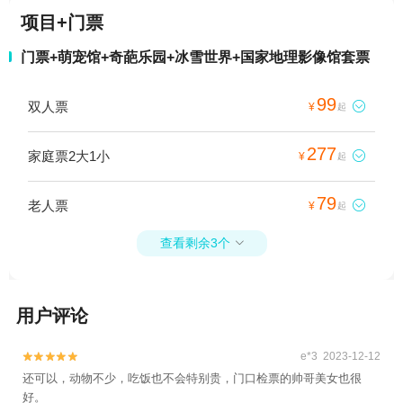
项目+门票
门票+萌宠馆+奇葩乐园+冰雪世界+国家地理影像馆套票
99
双人票

¥
起
277
家庭票2大1小

¥
起
79
老人票

¥
起
查看剩余3个

用户评论
e*3 2023-12-12


还可以，动物不少，吃饭也不会特别贵，门口检票的帅哥美女也很
好。