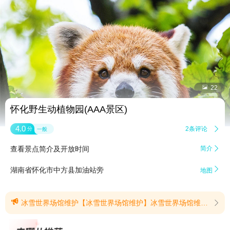


22
怀化野生动植物园(AAA景区)
4.0
2条评论

分
一般
查看景点简介及开放时间
简介


湖南省怀化市中方县加油站旁
地图

冰雪世界场馆维护【冰雪世界场馆维护】冰雪世界场馆维护中暂未开放(提示有效期2026/7/30至2026/8/31)
