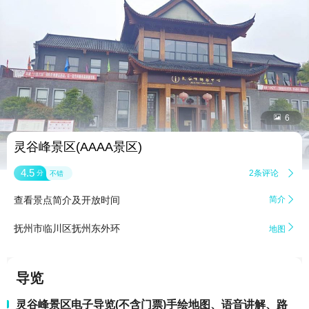


6
灵谷峰景区(AAAA景区)
4.5
2条评论

分
不错
查看景点简介及开放时间
简介


抚州市临川区抚州东外环
地图
导览
灵谷峰景区电子导览(不含门票)手绘地图、语音讲解、路