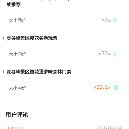
线推荐
9
大小同价

¥
起
灵谷峰景区樱花谷游玩票
30
大小同价

¥
起
灵谷峰景区樱花通梦味森林门票
33.9
大小同价

¥
起
用户评论
c*3 2021-07-20

