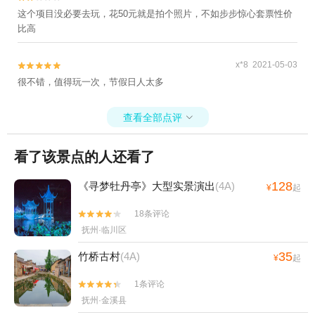
这个项目没必要去玩，花50元就是拍个照片，不如步步惊心套票性价
比高
x*8 2021-05-03


很不错，值得玩一次，节假日人太多
查看全部点评

看了该景点的人还看了
128
《寻梦牡丹亭》大型实景演出
(4A)
¥
起
18条评论


抚州·临川区
35
竹桥古村
(4A)
¥
起
1条评论


抚州·金溪县