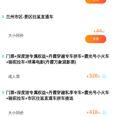
兰州市区-景区往返直通车
44
¥
起
大小同价
查看
门票+深度游专属权益+丹霞穿越专车拼车+霞光号小火车
+骆驼拉车+球幕电影(丹霞万象观影票)
328
成人票

¥
起
门票+深度游专属权益+丹霞穿越私享专车+霞光号小火车
+骆驼拉车+市区往返直通车拼车接送
418
大小同价

¥
起