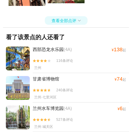
查看全部点评

看了该景点的人还看了
138
西部恐龙水乐园
(4A)
¥
起
116条评论


兰州
74
甘肃省博物馆
¥
起
240条评论


兰州·七里河区
6
兰州水车博览园
(4A)
¥
起
527条评论


兰州·城关区