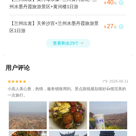
40

¥
起
州水墨丹霞旅游景区+黄河楼1日游
【兰州出发】天斧沙宫+兰州水墨丹霞旅游景
27

¥
起
区1日游
查看剩余29个

用户评论
r*9 2026-06-11


小高人美心善，热情，服务细致周到。景点路线规划很好👍很完美的
一次旅行。