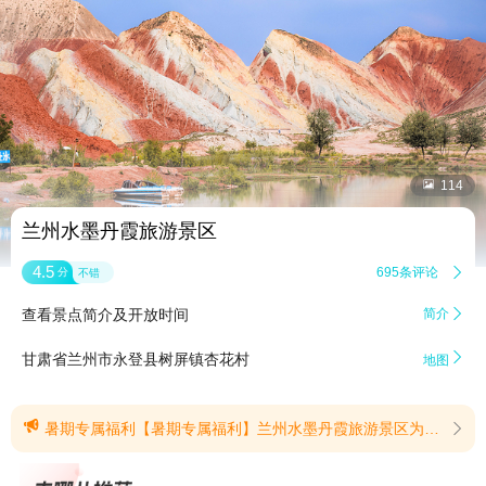


114
兰州水墨丹霞旅游景区
4.5
695条评论

分
不错
查看景点简介及开放时间
简介


甘肃省兰州市永登县树屏镇杏花村
地图

暑期专属福利【暑期专属福利】兰州水墨丹霞旅游景区为2026届中高考学子送上专属毕业礼6月5日-8月31日凭中考 / 高考准考证原件 + 本人身份证免费领取景区门票1张（不含景区观光车票）(提示有效期2026/6/5至2026/8/31)
