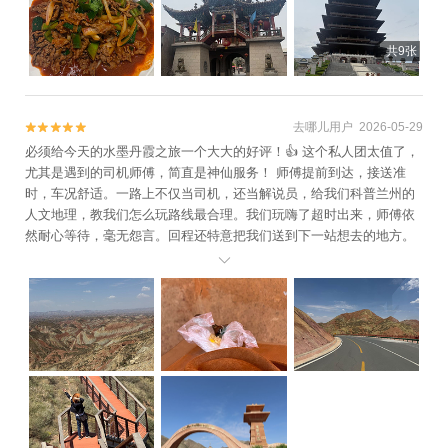
共9张
去哪儿用户 2026-05-29


必须给今天的水墨丹霞之旅一个大大的好评！👍 这个私人团太值了，
尤其是遇到的司机师傅，简直是神仙服务！ 师傅提前到达，接送准
时，车况舒适。一路上不仅当司机，还当解说员，给我们科普兰州的
人文地理，教我们怎么玩路线最合理。我们玩嗨了超时出来，师傅依
然耐心等待，毫无怨言。回程还特意把我们送到下一站想去的地方。
这么热心又专业的司机，给兰州旅游加分不少，最后司机还给我们放

最喜欢的bgm，下次来还找他！