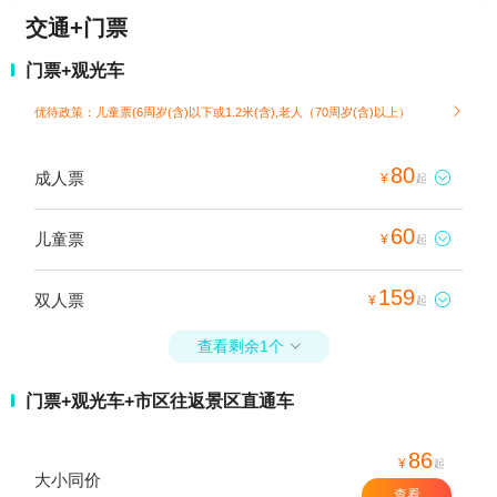
交通+门票
门票+观光车
优待政策：儿童票(6周岁(含)以下或1.2米(含),老人（70周岁(含)以上）

80
成人票

¥
起
60
儿童票

¥
起
159
双人票

¥
起
查看剩余1个

门票+观光车+市区往返景区直通车
86
¥
起
大小同价
查看