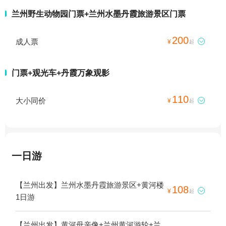
兰州野生动物园门票+兰州水墨丹霞旅游景区门票
200
成人票

¥
起
门票+观光车+丹霞万象观影
110
大小同价

¥
起
一日游
【兰州出发】兰州水墨丹霞旅游景区+黄河楼
108

¥
起
1日游
【兰州出发】黄河母亲像+兰州黄河游轮+兰