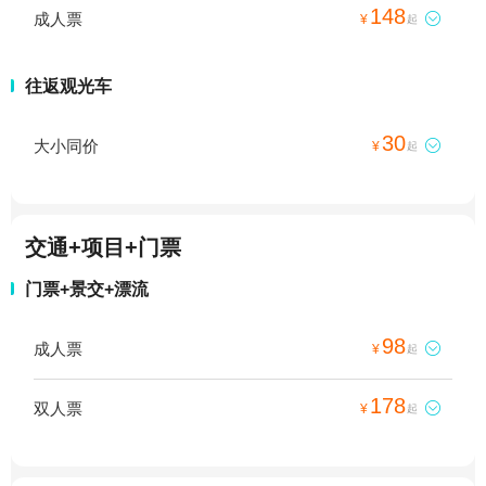
148
成人票

¥
起
往返观光车
30
大小同价

¥
起
交通+项目+门票
门票+景交+漂流
98
成人票

¥
起
178
双人票

¥
起