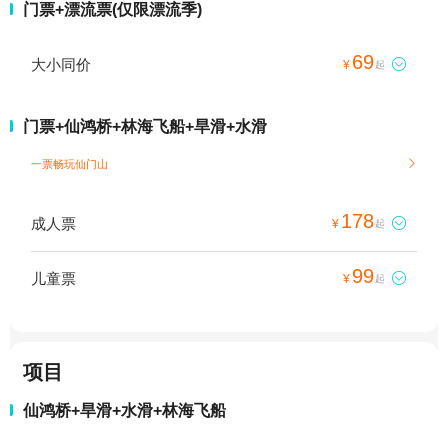
门票+漂流票(仅限漂流季)
69
大小同价

¥
起
门票+仙鸿桥+林海飞船+旱滑+水滑
一票畅玩仙门山

178
成人票

¥
起
99
儿童票

¥
起
项目
仙鸿桥+旱滑+水滑+林海飞船