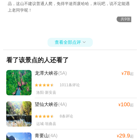
品，这山不建议普通人爬，免得半途而废哈哈，来玩吧，说不定能遇
上老同学呢！
共9张
查看全部点评

看了该景点的人还看了
78
龙潭大峡谷
(5A)
¥
起
1011条评论


洛阳·新安县
100
望仙大峡谷
(4A)
¥
起
8条评论


运城·垣曲县
29.9
青要山
(4A)
¥
起