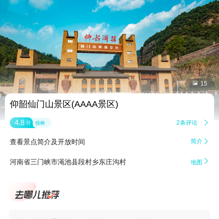


15
仰韶仙门山景区(AAAA景区)
4.8
2条评论

分
很棒
查看景点简介及开放时间
简介


河南省三门峡市渑池县段村乡东庄沟村
地图