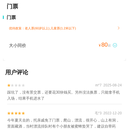
门票
门票
优待政策：老人票(60岁以上),儿童票(1.2米以下)

80
大小同价

¥
起
用户评论
m*7 2025-08-24


踩坑了，没有景交票，还要花30块钱买。另外没法换票，只能拿手机
入场，结果手机进水了
毛*3 2022-12-20


今年夏天去的，托亲戚免了门票，爬山，漂流，很开心，山上有洞，
里面藏酒，当时漂流排队时有个小朋友被蜜蜂蛰哭了，建议自带药