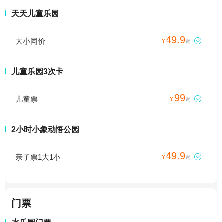
天天儿童乐园
49.9
大小同价

¥
起
儿童乐园3次卡
99
儿童票

¥
起
2小时小象动悟公园
49.9
亲子票1大1小

¥
起
门票