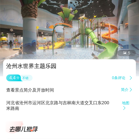


5
沧州水世界主题乐园
4.4
0条评论

分
不错
查看景点简介及开放时间
简介

河北省沧州市运河区北京路与吉林南大道交叉口东200
地图
米路南
