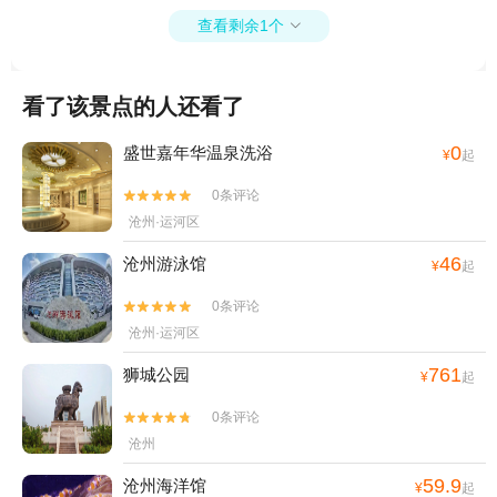
查看剩余1个

看了该景点的人还看了
0
盛世嘉年华温泉洗浴
¥
起
0条评论


沧州·运河区
46
沧州游泳馆
¥
起
0条评论


沧州·运河区
761
狮城公园
¥
起
0条评论


沧州
59.9
沧州海洋馆
¥
起