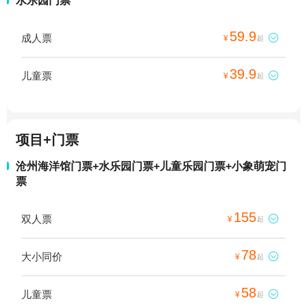
水乐园门票
59.9
成人票

¥
起
39.9
儿童票

¥
起
项目+门票
沧州海洋馆门票+水乐园门票+儿童乐园门票+小象萌宠门
票
155
双人票

¥
起
78
大小同价

¥
起
58
儿童票

¥
起