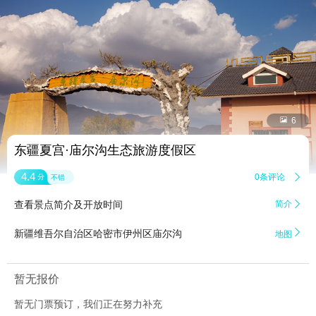


6
东疆夏宫·庙尔沟生态旅游度假区
4.4
0条评论

分
不错
查看景点简介及开放时间
简介


新疆维吾尔自治区哈密市伊州区庙尔沟
地图
暂无报价
暂无门票预订，我们正在努力补充