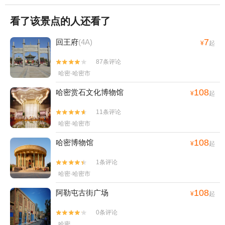
看了该景点的人还看了
7
回王府
(4A)
¥
起
87条评论


哈密·哈密市
108
哈密赏石文化博物馆
¥
起
11条评论


哈密·哈密市
108
哈密博物馆
¥
起
1条评论


哈密·哈密市
108
阿勒屯古街广场
¥
起
0条评论


哈密