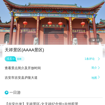


16
天祥景区(AAAA景区)
4.6
1条评论

分
很棒
查看景点简介及开放时间
简介


吉安市吉安县庐陵大道
地图
一日游
【吉安出发】天祥景区-文天祥纪念馆+吉州窑景