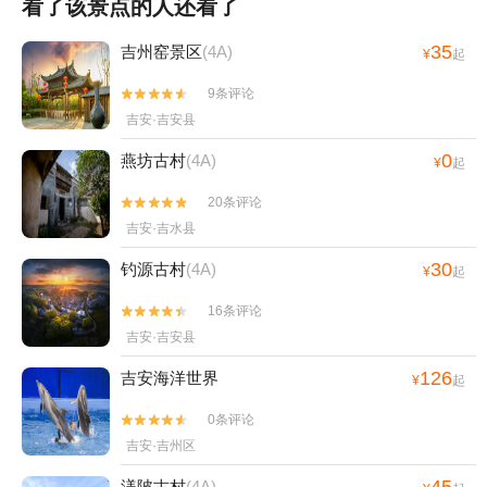
看了该景点的人还看了
35
吉州窑景区
(4A)
¥
起
9条评论


吉安·吉安县
0
燕坊古村
(4A)
¥
起
20条评论


吉安·吉水县
30
钓源古村
(4A)
¥
起
16条评论


吉安·吉安县
126
吉安海洋世界
¥
起
0条评论


吉安·吉州区
45
渼陂古村
(4A)