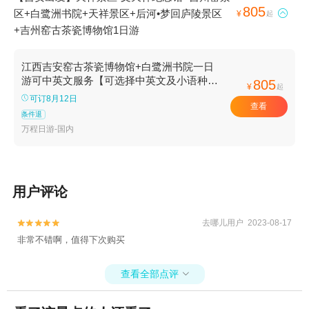
805
区+白鹭洲书院+天祥景区+后河•梦回庐陵景区

¥
起
+吉州窑古茶瓷博物馆1日游
江西吉安窑古茶瓷博物馆+白鹭洲书院一日
游可中英文服务【可选择中英文及小语种司
805
¥
起
机/导游服务-往返接送】
可订8月12日
查看
条件退
万程日游-国内
用户评论
去哪儿用户 2023-08-17


非常不错啊，值得下次购买
查看全部点评
