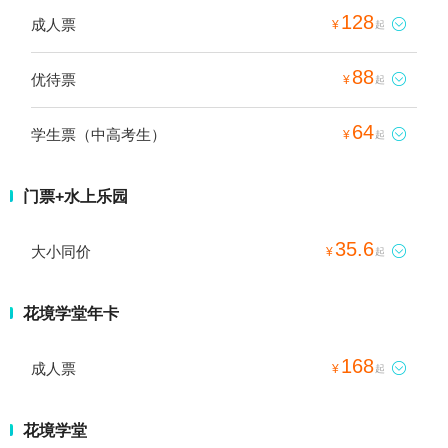
128
成人票

¥
起
88
优待票

¥
起
64
学生票（中高考生）

¥
起
门票+水上乐园
35.6
大小同价

¥
起
花境学堂年卡
168
成人票

¥
起
花境学堂