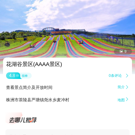


9
花湖谷景区(AAAA景区)
4.8
0条评论

分
很棒
查看景点简介及开放时间
简介


株洲市茶陵县严塘镇尧水乡麦冲村
地图