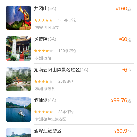
160
井冈山
(5A)
¥
起
595条评论


吉安·井冈山市
60
炎帝陵
(5A)
¥
起
160条评论


株洲·炎陵
6
湖南云阳山风景名胜区
(4A)
¥
起
20条评论


株洲·茶陵县
99.76
酒仙湖
(4A)
¥
起
33条评论


株洲·酒埠江旅游区
69.9
酒埠江旅游区
¥
起