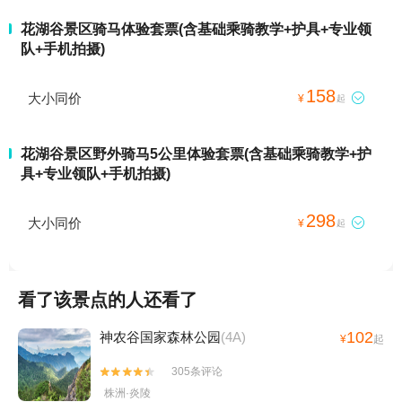
花湖谷景区骑马体验套票(含基础乘骑教学+护具+专业领
队+手机拍摄)
158
大小同价

¥
起
花湖谷景区野外骑马5公里体验套票(含基础乘骑教学+护
具+专业领队+手机拍摄)
298
大小同价

¥
起
看了该景点的人还看了
102
神农谷国家森林公园
(4A)
¥
起
305条评论


株洲·炎陵