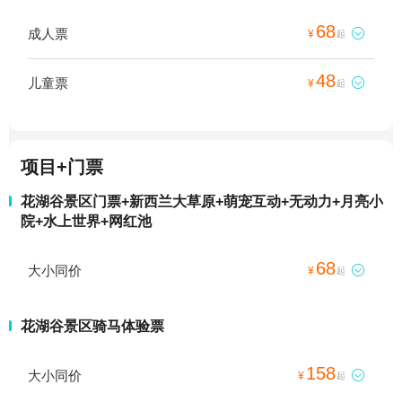
68
成人票

¥
起
48
儿童票

¥
起
项目+门票
花湖谷景区门票+新西兰大草原+萌宠互动+无动力+月亮小
院+水上世界+网红池
68
大小同价

¥
起
花湖谷景区骑马体验票
158
大小同价

¥
起