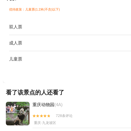
优待政策：儿童票(1.2米(不含)以下)
双人票
成人票
儿童票
看了该景点的人还看了
重庆动物园
(4A)
728条评论


重庆·九龙坡区