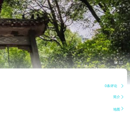

11
0条评论

简介


地图