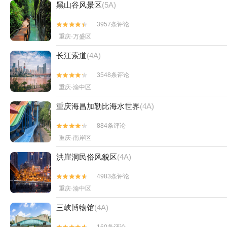
黑山谷风景区
(5A)
3957条评论


重庆·万盛区
长江索道
(4A)
3548条评论


重庆·渝中区
重庆海昌加勒比海水世界
(4A)
884条评论


重庆·南岸区
洪崖洞民俗风貌区
(4A)
4983条评论


重庆·渝中区
三峡博物馆
(4A)
160条评论