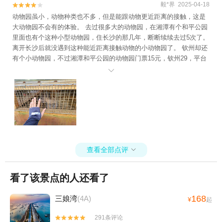
毅*界 2025-04-18


动物园虽小，动物种类也不多，但是能跟动物更近距离的接触，这是
大动物园不会有的体验。 去过很多大的动物园，在湘潭有个和平公园
里面也有个这种小型动物园，住长沙的那几年，断断续续去过5次了。
离开长沙后就没遇到这种能近距离接触动物的小动物园了。 钦州却还
有个小动物园，不过湘潭和平公园的动物园门票15元，钦州29，平台
优惠抵扣后也要25元，价格贵点，面积也更小。 觉得这个小型动物园

还不错的，有机会去湘潭的话，可以去和平公园里的动物园逛逛，那
里面的黑熊儒雅，棕熊调皮嘴馋，非常可爱。
查看全部点评

看了该景点的人还看了
168
三娘湾
(4A)
¥
起
291条评论

