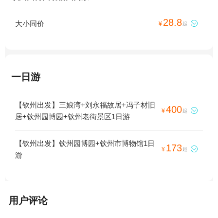
28.8
大小同价

¥
起
一日游
【钦州出发】三娘湾+刘永福故居+冯子材旧
400

¥
起
居+钦州园博园+钦州老街景区1日游
【钦州出发】钦州园博园+钦州市博物馆1日
173

¥
起
游
用户评论