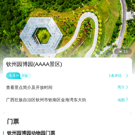


15
钦州园博园(AAAA景区)
4.4
1条评论

分
不错
查看景点简介及开放时间
简介


广西壮族自治区钦州市钦南区金海湾东大街
地图
门票
钦州园博园动物园门票