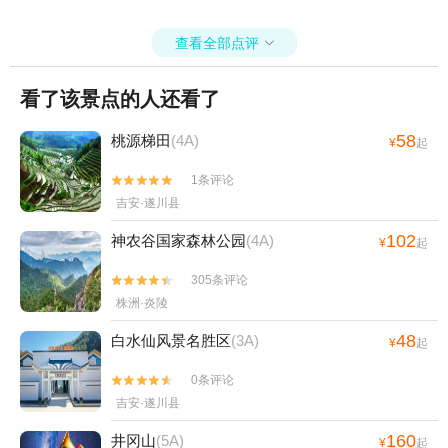
查看全部点评

看了该景点的人还看了
58
桃源梯田
(4A)
¥
起
1条评论


吉安·遂川县
102
神农谷国家森林公园
(4A)
¥
起
305条评论


株洲·炎陵
48
白水仙风景名胜区
(3A)
¥
起
0条评论


吉安·遂川县
160
井冈山
(5A)
¥
起