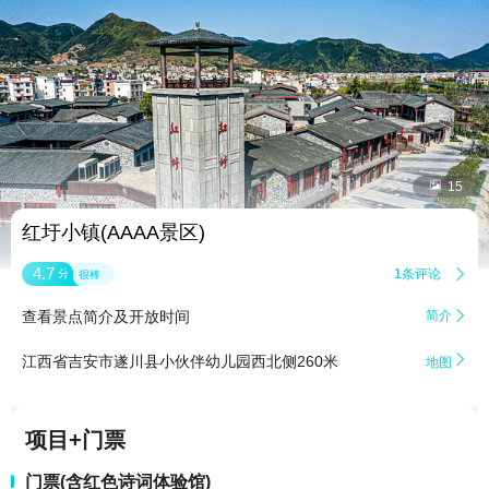


15
红圩小镇(AAAA景区)
4.7
1条评论

分
很棒
查看景点简介及开放时间
简介


江西省吉安市遂川县小伙伴幼儿园西北侧260米
地图
项目+门票
门票(含红色诗词体验馆)