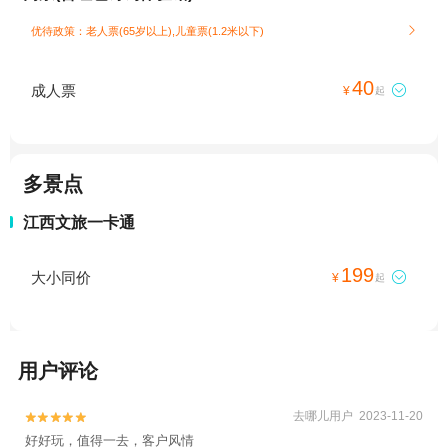
优待政策：老人票(65岁以上),儿童票(1.2米以下)

40
成人票

¥
起
多景点
江西文旅一卡通
199
大小同价

¥
起
用户评论
去哪儿用户 2023-11-20


好好玩，值得一去，客户风情