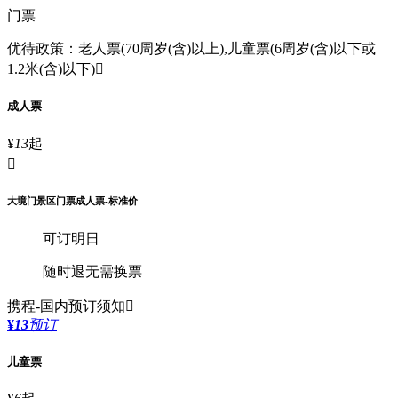
门票
优待政策：老人票(70周岁(含)以上),儿童票(6周岁(含)以下或
1.2米(含)以下)

成人票
¥
13
起

大境门景区门票成人票-标准价
可订明日
随时退
无需换票
携程-国内
预订须知

¥
13
预订
儿童票