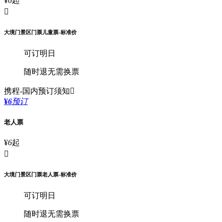
¥
6
起

大境门景区门票儿童票-标准价
可订明日
随时退
无需换票
携程-国内
预订须知

¥
6
预订
老人票
¥
6
起

大境门景区门票老人票-标准价
可订明日
随时退
无需换票