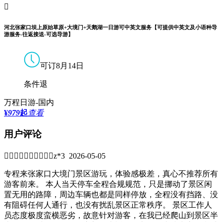

河北张家口坝上原始草原+大境门+天鹅湖一日游可中英文服务【可提供中英文及小语种导
游服务-往返接送-可选导游】
可订8月14日
条件退
万程日游-国内
¥
979
起
查看
用户评论


z*3 2026-05-05
专程来张家口大境门景区游玩，体验感极差，真心不推荐所有
游客前来。 本人当天停车全程合规规范，只是挪动了景区闲
置无用的路障，周边车辆也都是同样停放，全程没有挡路、没
有阻碍任何人通行，也没有扰乱景区正常秩序。 景区工作人
员态度极度蛮横恶劣，故意针对游客，在我已经爬山到景区半