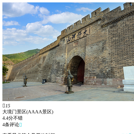

15
大境门景区(AAAA景区)
4.4
分
不错
4条评论
