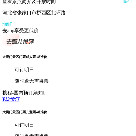
查看景点简介及开放时间

简介
河北省张家口市桥西区北环路

地图
去app享受更低价
大境门景区门票成人票-标准价
可订明日
随时退
无需换票
携程-国内
预订须知

¥
13
预订
大境门景区门票儿童票-标准价
可订明日