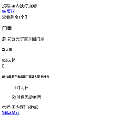
携程-国内
预订须知

¥
6
预订
查看剩余1个

门票
蔚·花园元宇宙乐园门票
双人票
¥
59.8
起

蔚·花园元宇宙乐园门票双人票-标准价
可订明日
随时退
无需换票
携程-国内
预订须知

¥
59.8
预订