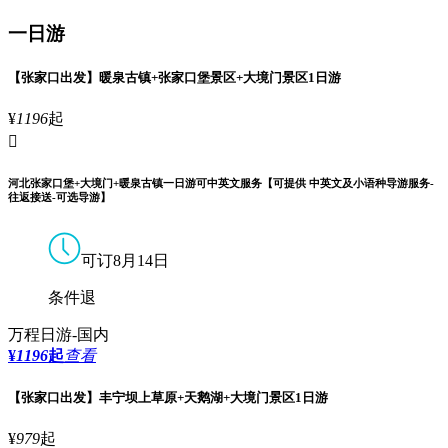
一日游
【张家口出发】暖泉古镇+张家口堡景区+大境门景区1日游
¥
1196
起

河北张家口堡+大境门+暖泉古镇一日游可中英文服务【可提供 中英文及小语种导游服务-
往返接送-可选导游】
可订8月14日
条件退
万程日游-国内
¥
1196
起
查看
【张家口出发】丰宁坝上草原+天鹅湖+大境门景区1日游
¥
979
起