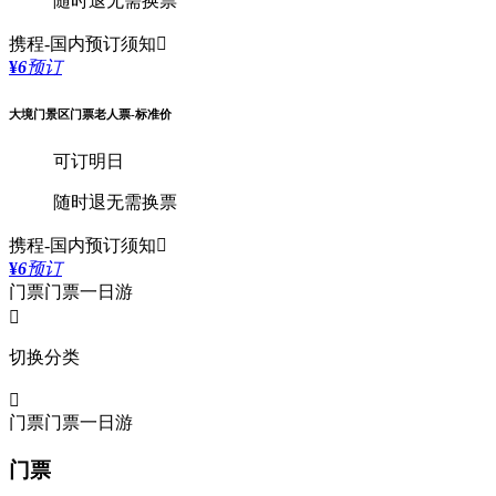
随时退
无需换票
携程-国内
预订须知

¥
6
预订
大境门景区门票老人票-标准价
可订明日
随时退
无需换票
携程-国内
预订须知

¥
6
预订
门票
门票
一日游

切换分类

门票
门票
一日游
门票