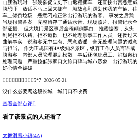
山腰游玩时，强硬催促立刻下山返程挪车，还直接出言恶意威
胁恐吓，放话不马上回来挪车，就故意剐蹭划伤我的车辆、往
车上倾倒垃圾，恶意刁难正常出行游玩的游客。 事发之后我
当场报警备案，完整留存了通话录音、现场照片、报警记录全
部证据。 但大境门景区事后全程颠倒黑白、推诿搪塞，从头
到尾拒不认错、拒不道歉，也不处理涉事工作人员，还反过来
曲解事实，说游客无中生有、恶意造谣，毫无处理问题的诚意
与担当。 作为正规国有4A级知名景区，纵容工作人员言语威
胁游客，内部人员管理混乱松散，事后还包庇员工、消极敷衍
处理问题，严重拉低张家口文旅口碑与城市形象，出行游玩的
好心情全被破


5*7 2026-05-21
没什么必要爬这段长城，城门口不收费
查看全部点评

看了该景点的人还看了
太舞滑雪小镇
(4A)