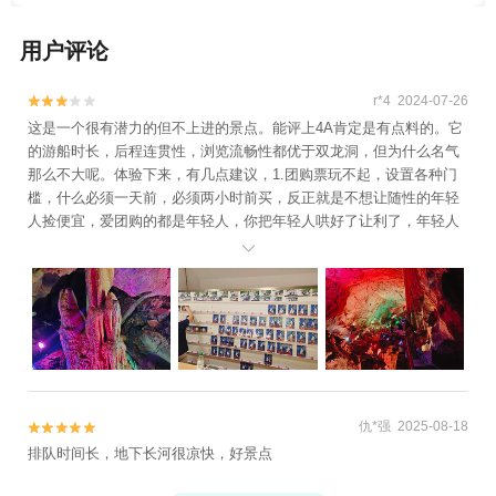
景区+延福寺+俞源太极星象村+横店影视城
+武义县博物馆+义乌博物馆+金华凤凰山公
用户评论
园+地下长河景区+郭洞古生态村+寿仙谷+义
乌国际商贸城+金华山+石鹅湖+磐安百杖潭
r*4 2024-07-26


+清水湾沁温泉+灵岩景区+华夏文化园+金华
这是一个很有潜力的但不上进的景点。能评上4A肯定是有点料的。它
府城隍庙+神丽峡+金华人民广场+东阳卢宅
的游船时长，后程连贯性，浏览流畅性都优于双龙洞，但为什么名气
景区+郭洞祭祖+金华双龙风景旅游区+明清
那么不大呢。体验下来，有几点建议，1.团购票玩不起，设置各种门
宫苑+东阳花园-已下线+义乌海洋世界+舞龙
槛，什么必须一天前，必须两小时前买，反正就是不想让随性的年轻
峡景区+金华动物园+江南第一家+灵江源漂
人捡便宜，爱团购的都是年轻人，你把年轻人哄好了让利了，年轻人
流+金华美地南山漂流+金华龙潭大峡谷+兰
会给你在社交媒体上好好宣传。2.照片一张二十块，你给我明明拍了

溪名果山庄+牛头山国家森林公园+寺平古村
五种，也全部给我打印出来了，直接狮子开口要这么多，为什么不五
元一张，让我们每个人都带走一张。想赚钱吃相有点难看。3.滑道五
落景区+大红岩景区+东阳中国木雕城+金华
十块一人，小孩子超一米二也要买，但是又不能单独坐一辆，那你为
安地仙源谷漂流+武义欢乐山寨农庄+武义花
什么要收我五十。整体玩下来，性价比差，这里要我五十那里八十那
溪十八湾+义乌马溪+义乌国际商贸城+清明
里又二十。为什么不简简单单来一个一价全含一百元一人。
上河图+永康森林公园+寿仙谷漂流+龙山景
区+永康云溪村+九峰山风景区+横店梦幻谷
水世界+九峰温泉+牛头山梦温泉+金华寺森
仇*强 2025-08-18


林公园+中华舞龙故乡景区+方岩风景名胜区
排队时间长，地下长河很凉快，好景点
+义乌拓展训练+花园游乐园+石鼓寮风景区