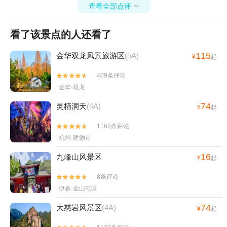
+永康动物乐园+金华市体育馆+金华湖度假
查看全部点评

村+兰溪马坞村杨梅庄园+浦江游轮+义乌梅
湖极爽水世界乐园+义乌幸福湖水库+璟园古
看了该景点的人还看了
民居博物馆+灵江源森林公园+灵江源景区
+东阳剧院+武义温泉萤石博物馆+永康龙川
115
金华双龙风景旅游区
(5A)
¥
起
文化园+浙江东阳市艺术紫檀博物馆+竹海滑
409条评论


道+横店圆明新园·夏苑+圆明新园（秋苑）
金华·双龙
+金华市博物馆+浙江兰湖旅游度假区+花田
美地+横店梦泉谷+诗人小镇+金鸡岩景区+渔
74
灵栖洞天
(4A)
¥
起
歌小镇花之港+义乌花间乐园+义乌小六石户
外游乐园+义乌威尼斯水城+浙江横店热气球
1162条评论


自由飞行+义乌翼动蹦床公园+龙溪生态游乐
杭州·建德市
园+舞龙源灵溪竹排漂流+花园村景区--已下
16
九峰山风景区
¥
起
线+武义温泉度假区+金华万泰海立方海洋公
园+月牙谷+九峰牧场+武义阳光温泉浴吧+金
8条评论


华梦境自然博物馆+义乌西海龙山+武义大斗
伊春·金山屯区
山飞行营地+璟园汤温泉馆+喻斯生态旅游区
74
大慈岩风景区
(4A)
¥
起
+棕榈湾+中国横店滑翔伞基地(横店店)+熊猫
猪猪两头乌国际牧场+义乌趣玩谷+浦江鱼泡