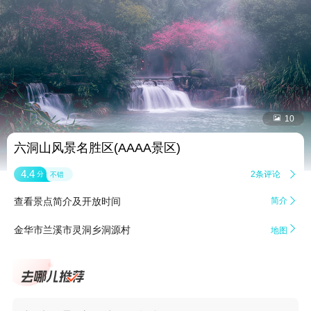


10
六洞山风景名胜区(AAAA景区)
4.4
2条评论

分
不错
查看景点简介及开放时间
简介


金华市兰溪市灵洞乡洞源村
地图