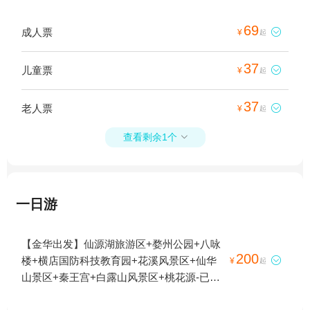
69
成人票

¥
起
37
儿童票

¥
起
37
老人票

¥
起
查看剩余1个

一日游
【金华出发】仙源湖旅游区+婺州公园+八咏
200
楼+横店国防科技教育园+花溪风景区+仙华

¥
起
山景区+秦王宫+白露山风景区+桃花源-已下
线+诸葛八卦村景区+横店圆明新园+十八涡