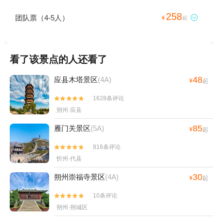
258
团队票（4-5人）

¥
起
看了该景点的人还看了
48
应县木塔景区
(4A)
¥
起
1628条评论


朔州·应县
85
雁门关景区
(5A)
¥
起
816条评论


忻州·代县
30
朔州崇福寺景区
(4A)
¥
起
10条评论


朔州·朔城区