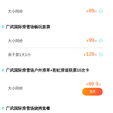
89
大小同价

¥
起
广武国际滑雪场畅玩套票
99
大小同价

¥
起
128
亲子票1大1小

¥
起
广武国际滑雪场户外滑草+彩虹滑道联票10次卡
89.9
¥
起
大小同价
查看
广武国际滑雪场烧烤套餐