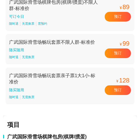
广武国际滑雪场棋牌包房(棋牌/掼蛋)不限人
89
¥
群-标准价
预订
可订今日
随时退
无需换票
需预约
广武国际滑雪场畅玩套票不限人群-标准价
99
¥
随买随用
预订
随时退
无需换票
广武国际滑雪场畅玩套票亲子票1大1小-标
128
¥
准价
预订
随买随用
随时退
无需换票
项目
广武国际滑雪场棋牌包房(棋牌/掼蛋)