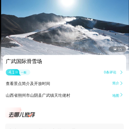


15
广武国际滑雪场
4.1
0条评论

分
一般
查看景点简介及开放时间
简介


山西省朔州市山阴县广武镇天圪佬村
地图