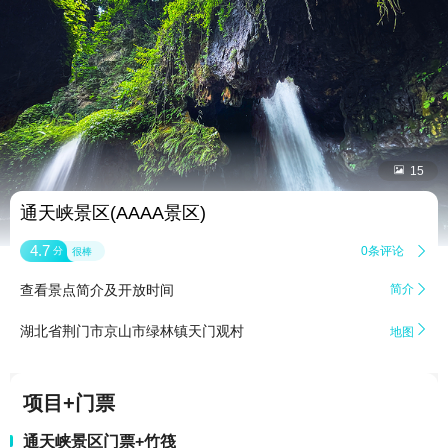


15
通天峡景区(AAAA景区)
4.7
0条评论

分
很棒
查看景点简介及开放时间
简介


湖北省荆门市京山市绿林镇天门观村
地图
项目+门票
通天峡景区门票+竹筏