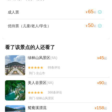
65
成人票

¥
起
50
优待票（儿童/老人/学生）

¥
起
看了该景点的人还看了
45
绿林山风景区
(4A)
¥
起
89条评论


荆门·京山市
90
美人谷景区
(4A)
¥
起
366条评论


荆门·绿林山风景区
158
鸳鸯溪漂流
¥
起