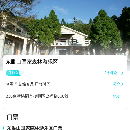


6
东眼山国家森林游乐区
0.0
0条评论

分
查看景点简介及开放时间
简介


336台湾桃園市復興區成福路600號
地图
门票
东眼山国家森林游乐区门票