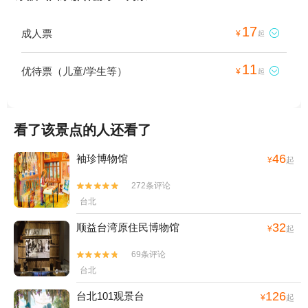
17
成人票

¥
起
11
优待票（儿童/学生等）

¥
起
看了该景点的人还看了
46
袖珍博物馆
¥
起
272条评论


台北
32
顺益台湾原住民博物馆
¥
起
69条评论


台北
126
台北101观景台
¥
起