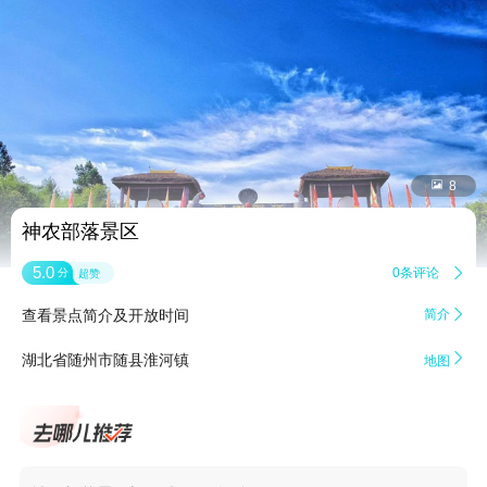


8
神农部落景区
5.0
0条评论

分
超赞
查看景点简介及开放时间
简介


湖北省随州市随县淮河镇
地图