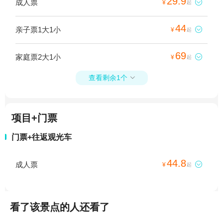
29.9
成人票

¥
起
44
亲子票1大1小

¥
起
69
家庭票2大1小

¥
起
查看剩余1个

项目+门票
门票+往返观光车
44.8
成人票

¥
起
看了该景点的人还看了