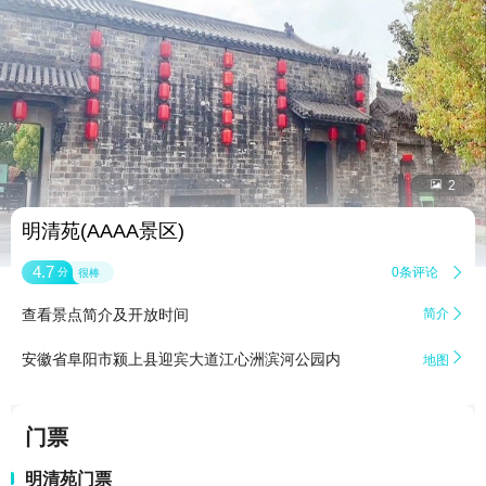


2
明清苑(AAAA景区)
4.7
0条评论

分
很棒
查看景点简介及开放时间
简介


安徽省阜阳市颍上县迎宾大道江心洲滨河公园内
地图
门票
明清苑门票