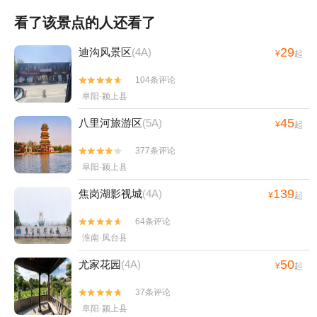
看了该景点的人还看了
29
迪沟风景区
(4A)
¥
起
104条评论


阜阳·颍上县
45
八里河旅游区
(5A)
¥
起
377条评论


阜阳·颍上县
139
焦岗湖影视城
(4A)
¥
起
64条评论


淮南·凤台县
50
尤家花园
(4A)
¥
起
37条评论


阜阳·颍上县