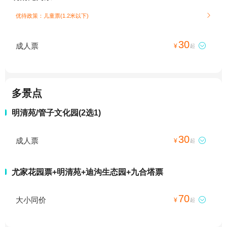
优待政策：儿童票(1.2米以下)

30
成人票

¥
起
多景点
明清苑/管子文化园(2选1)
30
成人票

¥
起
尤家花园票+明清苑+迪沟生态园+九合塔票
70
大小同价

¥
起