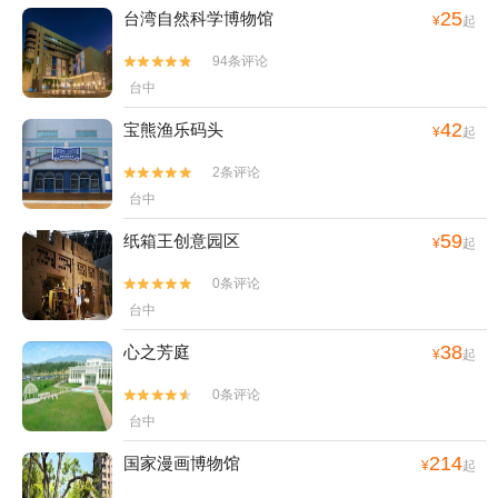
25
台湾自然科学博物馆
¥
起
94条评论


台中
42
宝熊渔乐码头
¥
起
2条评论


台中
59
纸箱王创意园区
¥
起
0条评论


台中
38
心之芳庭
¥
起
0条评论


台中
214
国家漫画博物馆
¥
起