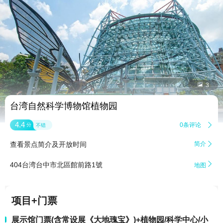


3
台湾自然科学博物馆植物园
4.4
0条评论

分
不错
查看景点简介及开放时间
简介


404台湾台中市北區館前路1號
地图
项目+门票
展示馆门票(含常设展《大地瑰宝》)+植物园/科学中心/小