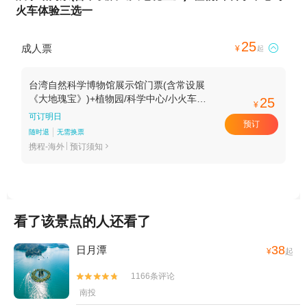
火车体验三选一
25
成人票

¥
起
台湾自然科学博物馆展示馆门票(含常设展
《大地瑰宝》)+植物园/科学中心/小火车体
25
¥
验三选一成人票-套餐1
可订明日
预订
随时退
无需换票
携程-海外
预订须知

看了该景点的人还看了
38
日月潭
¥
起
1166条评论


南投