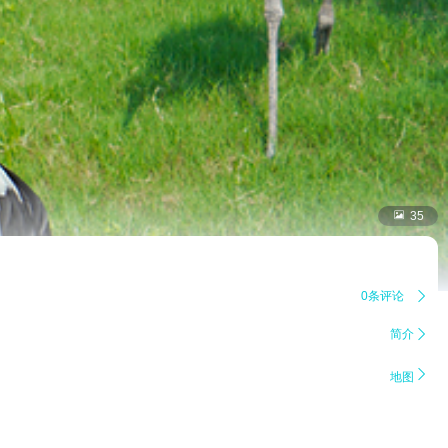

35
0条评论

简介


地图