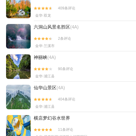
409条评论


金华·双龙
六洞山风景名胜区
(4A)
2条评论


金华·兰溪市
神丽峡
(4A)
90条评论


金华·浦江县
仙华山景区
(4A)
404条评论


金华·浦江县
横店梦幻谷水世界
11条评论

