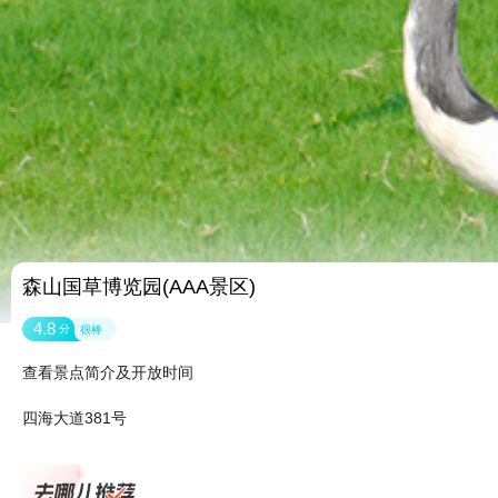
森山国草博览园(AAA景区)
4.8
分
很棒
查看景点简介及开放时间
四海大道381号