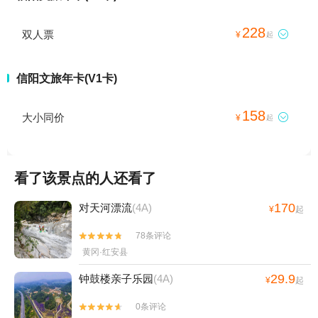
228
双人票

¥
起
信阳文旅年卡(V1卡)
158
大小同价

¥
起
看了该景点的人还看了
170
对天河漂流
(4A)
¥
起
78条评论


黄冈·红安县
29.9
钟鼓楼亲子乐园
(4A)
¥
起
0条评论

