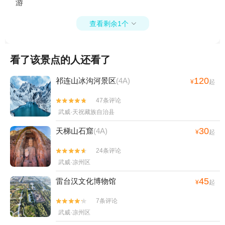
游
查看剩余1个

看了该景点的人还看了
120
祁连山冰沟河景区
(4A)
¥
起
47条评论


武威·天祝藏族自治县
30
天梯山石窟
(4A)
¥
起
24条评论


武威·凉州区
45
雷台汉文化博物馆
¥
起
7条评论


武威·凉州区