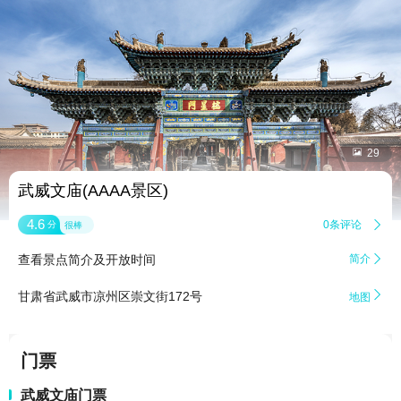


29
武威文庙(AAAA景区)
4.6
0条评论

分
很棒
查看景点简介及开放时间
简介


甘肃省武威市凉州区崇文街172号
地图
门票
武威文庙门票