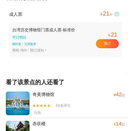
21
成人票

¥
起
台湾历史博物馆门票成人票-标准价
21
¥
可订明日
预订
随时退
无需换票
携程-海外
预订须知

看了该景点的人还看了
42
奇美博物馆
¥
起
84条评论


台南
14
赤崁楼
¥
起