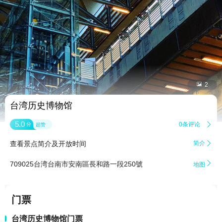


2
台湾历史博物馆
5.0
0条评论

分
超赞
查看景点简介及开放时间
简介


709025台湾台南市安南區長和路一段250號
地图
门票
台湾历史博物馆门票