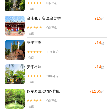
0条评论


台南
15
台南孔子庙 全台首学
¥
起
0条评论


台南
14
安平古堡
¥
起
17条评论


台南
14
安平树屋
¥
起
20条评论


台南
1165
四草野生动物保护区
¥
起
0条评论


台南