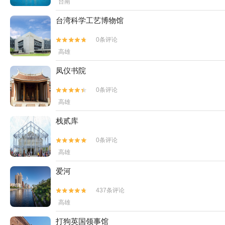
台南
台湾科学工艺博物馆
0条评论


高雄
凤仪书院
0条评论


高雄
栈贰库
0条评论


高雄
爱河
437条评论


高雄
打狗英国领事馆