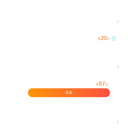

20

¥
起

57
¥
起
查看
