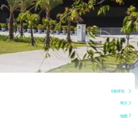

6
0条评论

简介


地图