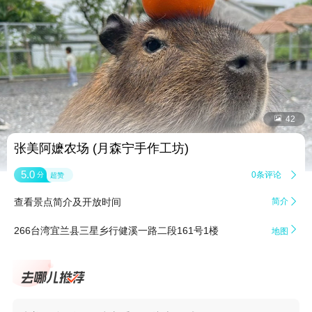


42
张美阿嬷农场 (月森宁手作工坊)
5.0
0条评论

分
超赞
查看景点简介及开放时间
简介


266台湾宜兰县三星乡行健溪一路二段161号1楼
地图