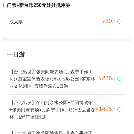
门票+新台币250元娃娃抵用券
80
成人票

¥
起
一日游
【台北出发】张美阿嬷农场 (月森宁手作工
236
坊)+葱宝宝体验农场+清水地热公园+罗东林

¥
起
业文化园区+五峰旗瀑布1日游
【台北出发】冬山河亲水公园+兰阳博物馆
1425
+张美阿嬷农场 (月森宁手作工坊)+丢丢当森

¥
起
林+几米广场1日游
【台北出发】张美阿嬷农场 (月森宁手作工