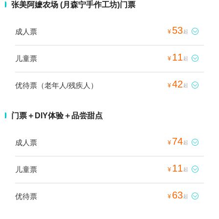
张美阿嬷农场 (月森宁手作工坊)门票
53
成人票

¥
起
11
儿童票

¥
起
42
优待票（老年人/残疾人）

¥
起
门票＋DIY体验＋品尝甜点
74
成人票

¥
起
11
儿童票

¥
起
63
优待票

¥
起