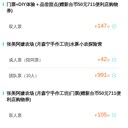
门票+DIY体验＋品尝甜点(赠新台币50元711便利店购物
券)
147
双人票

¥
起
张美阿嬷农场 (月森宁手作工坊)水豚小农探险营
42
成人票（陪同票）

¥
起
991
团队票（10人）

¥
起
张美阿嬷农场 (月森宁手作工坊)门票(赠新台币50元711便
利店购物券)
105
双人票

¥
起