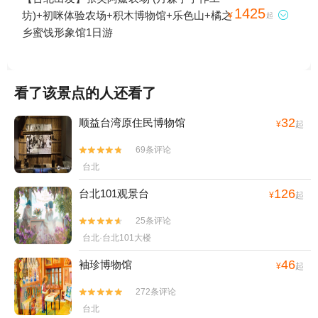
1425
坊)+初咪体验农场+积木博物馆+乐色山+橘之

¥
起
乡蜜饯形象馆1日游
看了该景点的人还看了
32
顺益台湾原住民博物馆
¥
起
69条评论


台北
126
台北101观景台
¥
起
25条评论


台北·台北101大楼
46
袖珍博物馆
¥
起
272条评论


台北