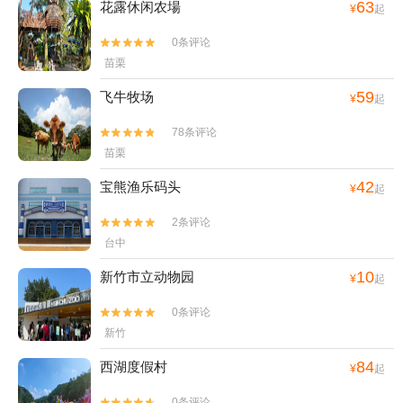
63
花露休闲农場
¥
起
0条评论


苗栗
59
飞牛牧场
¥
起
78条评论


苗栗
42
宝熊渔乐码头
¥
起
2条评论


台中
10
新竹市立动物园
¥
起
0条评论


新竹
84
西湖度假村
¥
起
0条评论

