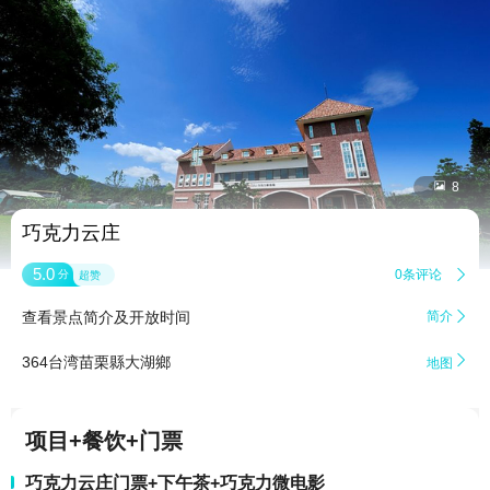


8
巧克力云庄
5.0
0条评论

分
超赞
查看景点简介及开放时间
简介


364台湾苗栗縣大湖鄉
地图
项目+餐饮+门票
巧克力云庄门票+下午茶+巧克力微电影