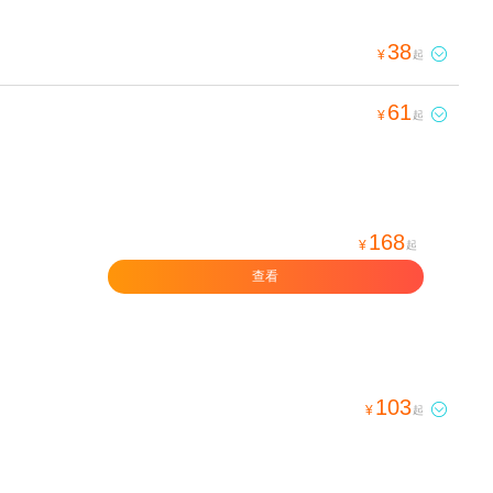
38

¥
起
61

¥
起
168
¥
起
查看
103

¥
起