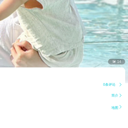

14
0条评论

简介


地图