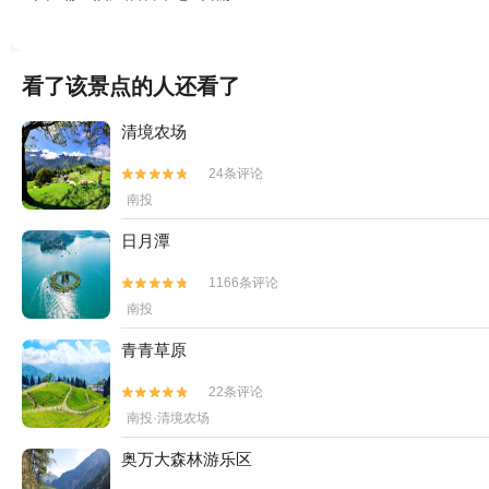
看了该景点的人还看了
清境农场
24条评论


南投
日月潭
1166条评论


南投
青青草原
22条评论


南投·清境农场
奥万大森林游乐区