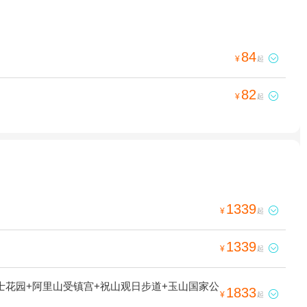
84

¥
起
82

¥
起
1339

¥
起
1339

¥
起
士花园+阿里山受镇宫+祝山观日步道+玉山国家公
1833

¥
起