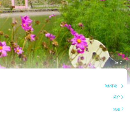

7
0条评论

简介


地图