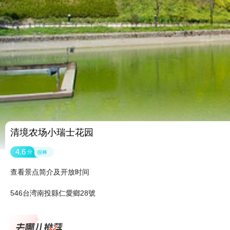
清境农场小瑞士花园
4.6
分
很棒
查看景点简介及开放时间
546台湾南投縣仁愛鄉28號