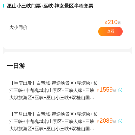
巫山小三峡门票+巫峡·神女景区半程套票
210
¥
起
大小同价
查看
一日游
【重庆出发】白帝城·瞿塘峡景区+瞿塘峡+长
1559
江三峡+丰都鬼城名山景区+三峡人家+三峡

¥
起
大坝旅游区+巫峡+巫山小三峡+双桂山国家
森林公园+巫山大昌古镇+大型山水实景演艺
《烽烟三国》+重庆三峡游船+三峡垂直升船
【宜昌出发】白帝城·瞿塘峡景区+瞿塘峡+长
机+长江游轮+小小三峡4日游
2089
江三峡+丰都鬼城名山景区+三峡人家+三峡

¥
起
大坝旅游区+巫峡+巫山小三峡+双桂山国家