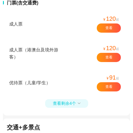
门票(含交通费)
120
¥
起
成人票
查看
120
¥
起
成人票（港澳台及境外游
客）
查看
91
¥
起
优待票（儿童/学生）
查看
查看剩余4个

交通+多景点