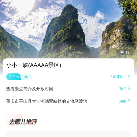


19
小小三峡(AAAAA景区)
4.1
2条评论

分
一般
查看景点简介及开放时间
简介


重庆市巫山县大宁河滴翠峡处的支流马渡河
地图