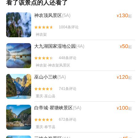
看了该景点的人还看了
130
神农顶风景区
(5A)
¥
起
1004条评论


神农架
50
大九湖国家湿地公园
(4A)
¥
起
448条评论


神农架·神农架风景区
120
巫山小三峡
(5A)
¥
起
741条评论


重庆·巫山县
100
白帝城·瞿塘峡景区
(5A)
¥
起
672条评论


重庆·奉节县