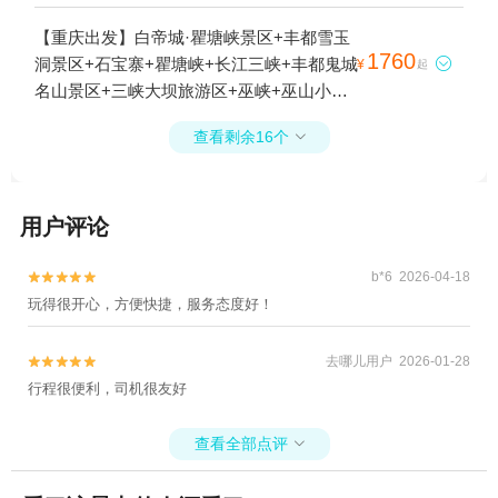
森林公园+巫山大昌古镇+重庆三峡游船+三
峡垂直升船机+长江游轮+小小三峡5日游
【重庆出发】白帝城·瞿塘峡景区+丰都雪玉
1760
洞景区+石宝寨+瞿塘峡+长江三峡+丰都鬼城

¥
起
名山景区+三峡大坝旅游区+巫峡+巫山小三
峡+大型山水实景演艺《烽烟三国》+重庆三
查看剩余16个

峡游船+三峡垂直升船机+长江游轮+小小三
峡4日游
用户评论
b*6 2026-04-18


玩得很开心，方便快捷，服务态度好！
去哪儿用户 2026-01-28


行程很便利，司机很友好
查看全部点评
