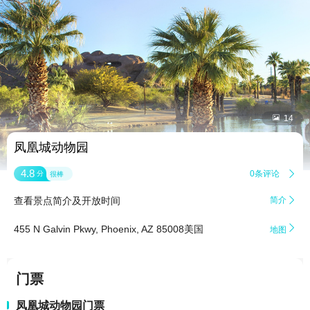


14
凤凰城动物园
4.8
0条评论

分
很棒
查看景点简介及开放时间
简介


455 N Galvin Pkwy, Phoenix, AZ 85008美国
地图
门票
凤凰城动物园门票