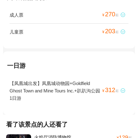
270
成人票

¥
起
203
儿童票

¥
起
一日游
【凤凰城出发】凤凰城动物园+Goldfield
312
Ghost Town and Mine Tours Inc.+趴趴沟公园

¥
起
1日游
看了该景点的人还看了
129
火焰厅消防博物馆