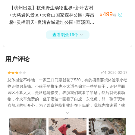
湿地公园+径山+钱江新城+杭州云曼温泉+真
【杭州出发】杭州野生动物世界+新叶古村
人CS拓展联盟（萧山湘湖基地）+西溪湿地
499
+大慈岩风景区+大奇山国家森林公园+寿昌

¥
起
印象摇橹船+大明山万松岭滑雪场+萧山杜家
桥+灵栖洞天+良渚古城遗址公园+西溪国家
村杨梅采摘基地+千岛湖文渊狮城度假区+大
湿地公园+七里扬帆+西湖游船+大慈岩寺+灵
慈岩寺+杭州湘湖游船+灵隐寺+杭州宋城+钱
查看剩余16个

隐寺+建德航空小镇1日游
塘江游轮+三清园户外运动公园+萧山云石滑
翔伞基地+梅城古镇+青山湖水上森林+钱塘
江夜游1日游
用户评论
v*4 2026-02-17


总体感觉不咋地，一家三口门票就花了530，有的项目要想体验喂小动
物还得另花钱。小孩子的推车也不太适合偏大一些的孩子，还好里面
园区不算太大，走路也能接受。表演我们就看了半场，然后就去看动
物，小火车免费的，坐了溜达一圈看了白虎，东北虎，熊…孩子玩海
盗船玩的挺开心，为了盖章兑换礼物赶在下班前，我就先快速看了熊
猫馆，就出园了，兑换得出园才能换，被告知兑换得按人头个人领个

人的，我说我们三张票都买了，我一个人怎么不能领一下三个呢，礼
物倒是也不咋地就这个事挺气人，然后孩子和爸爸就也匆匆出来了，
没怎么看后面的几个动物园区。