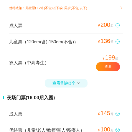
优待政策：儿童票(1.2米(不含)以下或6周岁(不含)以下)

200
成人票

¥
起
136
儿童票（120cm(含)-150cm(不含)）

¥
起
199
¥
起
双人票（中高考生）
查看
查看剩余3个

夜场门票(16:00后入园)
145
成人票

¥
起
100
优待票（儿童/老人/教师/军人/残疾人）

¥
起