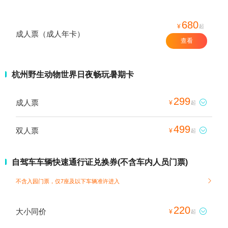
680
¥
起
成人票（成人年卡）
查看
杭州野生动物世界日夜畅玩暑期卡
299
成人票

¥
起
499
双人票

¥
起
自驾车车辆快速通行证兑换券(不含车内人员门票)
不含入园门票，仅7座及以下车辆准许进入

220
大小同价

¥
起