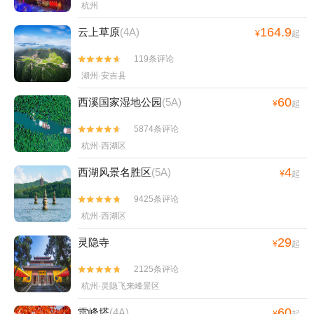
杭州
164.9
云上草原
(4A)
¥
起
119条评论


湖州·安吉县
60
西溪国家湿地公园
(5A)
¥
起
5874条评论


杭州·西湖区
4
西湖风景名胜区
(5A)
¥
起
9425条评论


杭州·西湖区
29
灵隐寺
¥
起
2125条评论


杭州·灵隐飞来峰景区
60
雷峰塔
(4A)