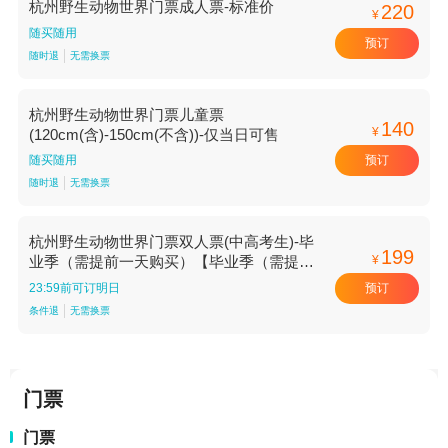
杭州野生动物世界门票成人票-标准价
220
¥
随买随用
预订
随时退
无需换票
杭州野生动物世界门票儿童票
140
¥
(120cm(含)-150cm(不含))-仅当日可售
预订
随买随用
随时退
无需换票
杭州野生动物世界门票双人票(中高考生)-毕
199
¥
业季（需提前一天购买）【毕业季（需提前
一天购买）】
预订
23:59前可订明日
条件退
无需换票
门票
门票