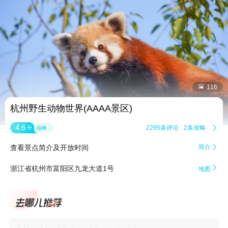


116
杭州野生动物世界(AAAA景区)
4.6
2295条评论
2条攻略

分
很棒
查看景点简介及开放时间
简介


浙江省杭州市富阳区九龙大道1号
地图