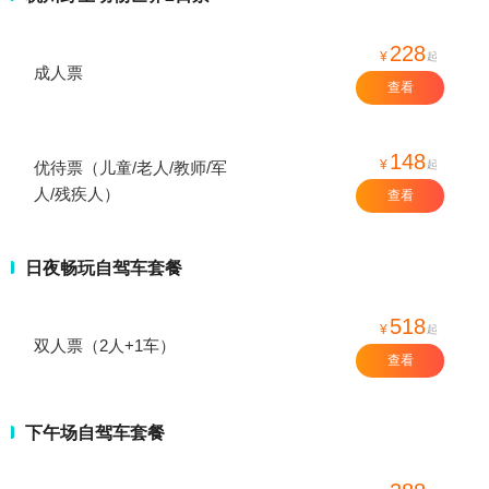
228
¥
起
成人票
查看
148
¥
起
优待票（儿童/老人/教师/军
人/残疾人）
查看
日夜畅玩自驾车套餐
518
¥
起
双人票（2人+1车）
查看
下午场自驾车套餐