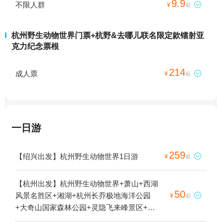
9.9
不限人群

¥
起
杭州野生动物世界门票+杭野&去哪儿联名限定款镭射亚
克力纪念票根
214
成人票

¥
起
一日游
259
【绍兴出发】杭州野生动物世界1日游

¥
起
【杭州出发】杭州野生动物世界+萧山+西湖
50
风景名胜区+湘湖+杭州长乔极地海洋公园

¥
起
+大奇山国家森林公园+灵隐飞来峰景区+新
沙岛旅游度假区+钱塘江+香积寺+西溪国家